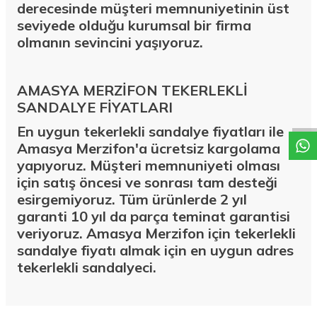
derecesinde müşteri memnuniyetinin üst
seviyede olduğu kurumsal bir firma
olmanın sevincini yaşıyoruz.
W
h
a
t
a
p
p
D
e
s
t
e
H
a
t
t
AMASYA MERZİFON TEKERLEKLİ
SANDALYE FİYATLARI
En uygun tekerlekli sandalye fiyatları ile
Amasya Merzifon'a ücretsiz kargolama
yapıyoruz. Müşteri memnuniyeti olması
için satış öncesi ve sonrası tam desteği
esirgemiyoruz. Tüm ürünlerde 2 yıl
garanti 10 yıl da parça teminat garantisi
veriyoruz. Amasya Merzifon için tekerlekli
sandalye fiyatı almak için en uygun adres
tekerlekli sandalyeci.