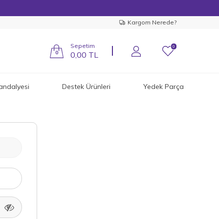
Kargom Nerede?
Sepetim
0
0
0,00
TL
andalyesi
Destek Ürünleri
Yedek Parça