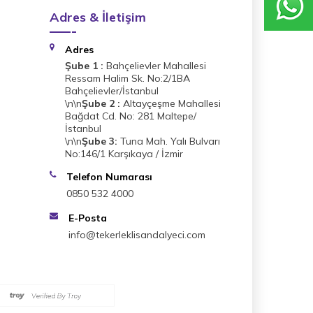
Adres & İletişim
Adres
Şube 1 :
Bahçelievler Mahallesi
Ressam Halim Sk. No:2/1BA
Bahçelievler/İstanbul
\n\n
Şube 2 :
Altayçeşme Mahallesi
Bağdat Cd. No: 281 Maltepe/
İstanbul
\n\n
Şube 3:
Tuna Mah. Yalı Bulvarı
No:146/1 Karşıkaya / İzmir
Telefon Numarası
0850 532 4000
E-Posta
info@tekerleklisandalyeci.com