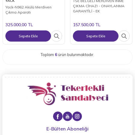
YACK
TSE BELGELİ MERDİVEN İNME
ÇIKMA CİHAZI - ONAYLANMA
Yack-N962 Akülü Merdiven
GARANTİLİ - EK
Çıkma Aparatı
325.000,00
TL
157.500,00
TL
Sepete Ekle
Sepete Ekle
Toplam
6
ürün bulunmaktadır.
E-Bülten Aboneliği