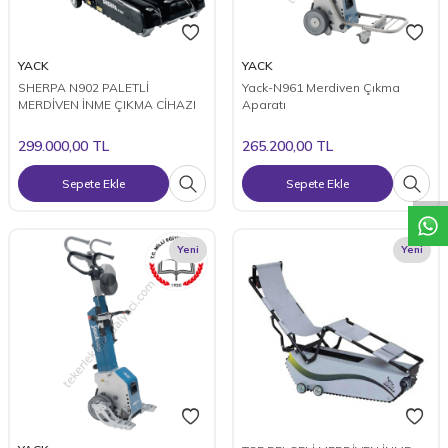
YACK
YACK
SHERPA N902 PALETLİ
Yack-N961 Merdiven Çıkma
MERDİVEN İNME ÇIKMA CİHAZI
Aparatı
W
h
a
t
a
p
p
D
e
s
t
e
H
a
t
t
299.000,00
TL
265.200,00
TL
Sepete Ekle
Sepete Ekle
Yeni
Yeni