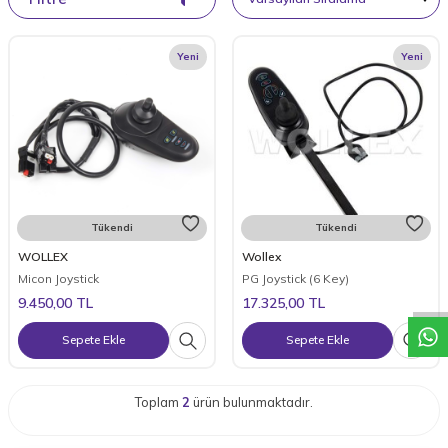
Yeni
Yeni
Tükendi
Tükendi
W
h
a
t
a
p
p
D
e
s
t
e
H
a
t
t
WOLLEX
Wollex
Micon Joystick
PG Joystick (6 Key)
9.450,00
TL
17.325,00
TL
Sepete Ekle
Sepete Ekle
Toplam
2
ürün bulunmaktadır.