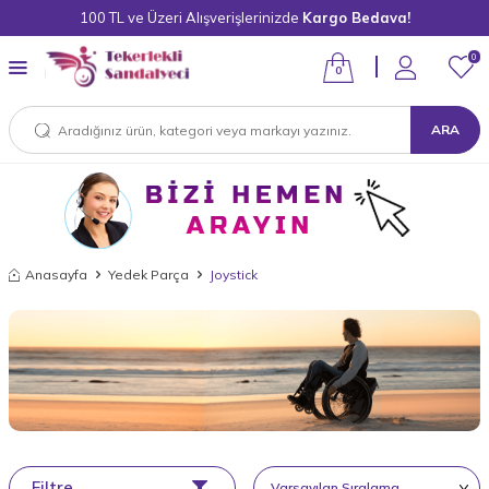
100 TL ve Üzeri Alışverişlerinizde
Kargo Bedava!
0
0
ARA
Anasayfa
Yedek Parça
Joystick
Filtre