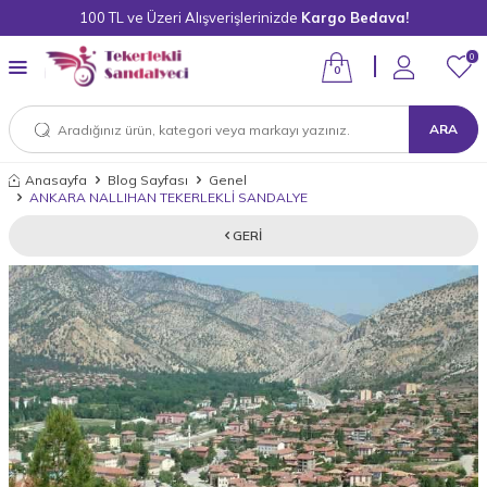
100 TL ve Üzeri Alışverişlerinizde
Kargo Bedava!
0
0
ARA
Anasayfa
Blog Sayfası
Genel
ANKARA NALLIHAN TEKERLEKLİ SANDALYE
GERI