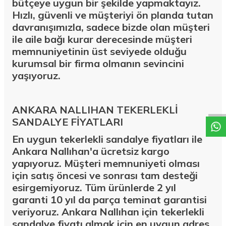
bütçeye uygun bir şekilde yapmaktayız.
Hızlı, güvenli ve müşteriyi ön planda tutan
davranışımızla, sadece bizde olan müşteri
ile aile bağı kurar derecesinde müşteri
memnuniyetinin üst seviyede olduğu
kurumsal bir firma olmanın sevincini
yaşıyoruz.
W
h
a
t
a
p
p
D
e
s
t
e
H
a
t
t
ANKARA NALLIHAN TEKERLEKLİ
SANDALYE FİYATLARI
En uygun tekerlekli sandalye fiyatları ile
Ankara Nallıhan'a ücretsiz kargo
yapıyoruz. Müşteri memnuniyeti olması
için satış öncesi ve sonrası tam desteği
esirgemiyoruz. Tüm ürünlerde 2 yıl
garanti 10 yıl da parça teminat garantisi
veriyoruz. Ankara Nallıhan için tekerlekli
sandalye fiyatı almak için en uygun adres