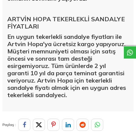
ARTVİN HOPA TEKERLEKLİ SANDALYE
W
h
a
t
a
p
p
D
e
s
t
e
H
a
t
t
FİYATLARI
En uygun tekerlekli sandalye fiyatları ile
Artvin Hopa'ya ücretsiz kargo yapıyoruz.
Müşteri memnuniyeti olması için satış
öncesi ve sonrası tam desteği
esirgemiyoruz. Tüm ürünlerde 2 yıl
garanti 10 yıl da parça teminat garantisi
veriyoruz. Artvin Hopa için tekerlekli
sandalye fiyatı almak için en uygun adres
tekerlekli sandalyeci.
Paylaş :