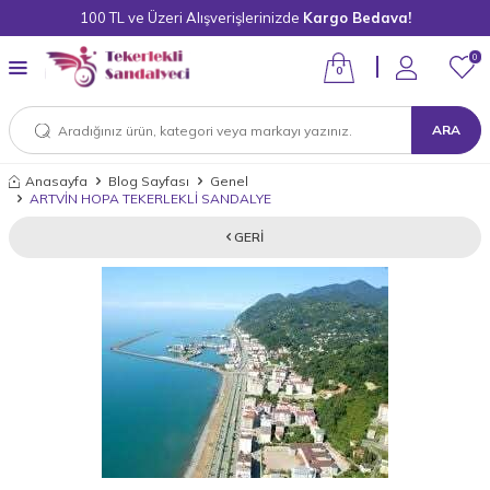
100 TL ve Üzeri Alışverişlerinizde
Kargo Bedava!
0
0
ARA
Anasayfa
Blog Sayfası
Genel
ARTVİN HOPA TEKERLEKLİ SANDALYE
GERI