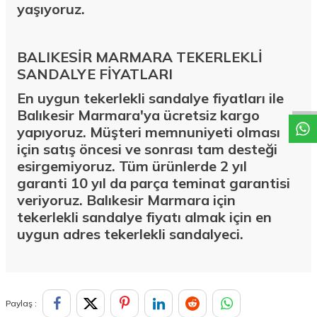
yaşıyoruz.
BALIKESİR MARMARA TEKERLEKLİ
W
h
a
t
a
p
p
D
e
s
t
e
H
a
t
t
SANDALYE FİYATLARI
En uygun tekerlekli sandalye fiyatları ile
Balıkesir Marmara'ya ücretsiz kargo
yapıyoruz. Müşteri memnuniyeti olması
için satış öncesi ve sonrası tam desteği
esirgemiyoruz. Tüm ürünlerde 2 yıl
garanti 10 yıl da parça teminat garantisi
veriyoruz. Balıkesir Marmara için
tekerlekli sandalye fiyatı almak için en
uygun adres tekerlekli sandalyeci.
Paylaş :