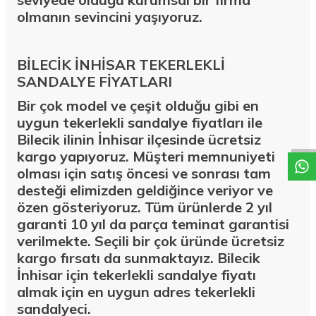
olmanın sevincini yaşıyoruz.
BİLECİK İNHİSAR TEKERLEKLİ
SANDALYE FİYATLARI
W
h
a
t
a
p
p
D
e
s
t
e
H
a
t
t
Bir çok model ve çeşit olduğu gibi en
uygun tekerlekli sandalye fiyatları ile
Bilecik ilinin İnhisar ilçesinde ücretsiz
kargo yapıyoruz. Müşteri memnuniyeti
olması için satış öncesi ve sonrası tam
desteği elimizden geldiğince veriyor ve
özen gösteriyoruz. Tüm ürünlerde 2 yıl
garanti 10 yıl da parça teminat garantisi
verilmekte. Seçili bir çok üründe ücretsiz
kargo fırsatı da sunmaktayız. Bilecik
İnhisar için tekerlekli sandalye fiyatı
almak için en uygun adres tekerlekli
sandalyeci.