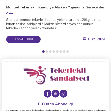
Manuel Tekerlekli Sandalye Alırken Yapmanız Gerekenler
Genel
Standart manuel tekerlekli sandalyeler ortalama 120kg taşıma
kapasitesine sahiplerdir. Makas sistemi sayesinde manuel
tekerlekli sandalyeler katlanabilir.
15.01.2024
DEVAMINI OKU
E-Bülten Aboneliği
Kampanya ve yeniliklerden haberdar olmak için e-bültenimize abone