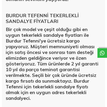
BURDUR TEFENNİ TEKERLEKLİ
SANDALYE FİYATLARI
Bir çok model ve çeşit olduğu gibi en
W
h
a
t
a
p
p
D
e
s
t
e
H
a
t
t
uygun tekerlekli sandalye fiyatları ile
Burdur Tefenni'ye ücretsiz kargo
yapıyoruz. Müşteri memnuniyeti olması
için satış öncesi ve sonrası tam desteği
elimizden geldiğince veriyor ve özen
gösteriyoruz. Tüm ürünlerde 2 yıl garanti
10 yıl da parça teminat garantisi
verilmekte. Seçili bir çok üründe ücretsiz
kargo fırsatı da sunmaktayız. Burdur
Tefenni için tekerlekli sandalye fiyatı
almak için en uygun adres tekerlekli
sandalyeci.