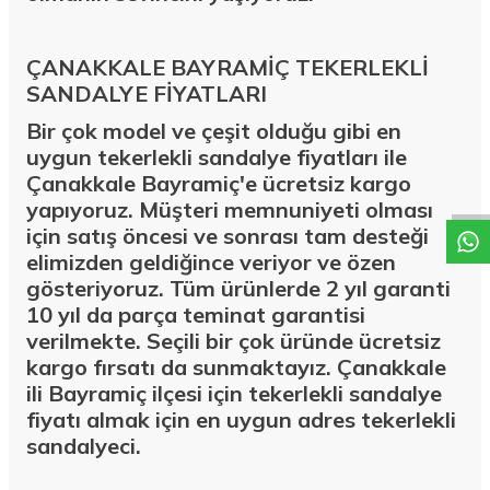
ÇANAKKALE BAYRAMİÇ TEKERLEKLİ
SANDALYE FİYATLARI
Bir çok model ve çeşit olduğu gibi en
W
h
a
t
a
p
p
D
e
s
t
e
H
a
t
t
uygun tekerlekli sandalye fiyatları ile
Çanakkale Bayramiç'e ücretsiz kargo
yapıyoruz. Müşteri memnuniyeti olması
için satış öncesi ve sonrası tam desteği
elimizden geldiğince veriyor ve özen
gösteriyoruz. Tüm ürünlerde 2 yıl garanti
10 yıl da parça teminat garantisi
verilmekte. Seçili bir çok üründe ücretsiz
kargo fırsatı da sunmaktayız. Çanakkale
ili Bayramiç ilçesi için tekerlekli sandalye
fiyatı almak için en uygun adres tekerlekli
sandalyeci.