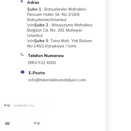
Adres
Şube 1 :
Bahçelievler Mahallesi
Ressam Halim Sk. No:2/1BA
Bahçelievler/İstanbul
\n\n
Şube 2 :
Altayçeşme Mahallesi
Bağdat Cd. No: 281 Maltepe/
İstanbul
\n\n
Şube 3:
Tuna Mah. Yalı Bulvarı
No:146/1 Karşıkaya / İzmir
Telefon Numarası
0850 532 4000
E-Posta
info@tekerleklisandalyeci.com