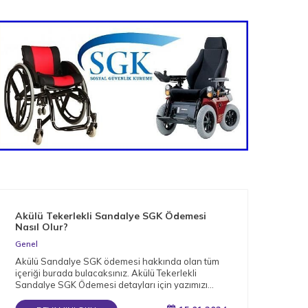
Akülü Tekerlekli Sandalye SGK Ödemesi
Nas
Nasıl Olur?
Gen
Genel
Müge
Akülü Sandalye SGK ödemesi hakkında olan tüm
arac
içeriği burada bulacaksınız. Akülü Tekerlekli
bağı
Sandalye SGK Ödemesi detayları için yazımızı
okuyun.