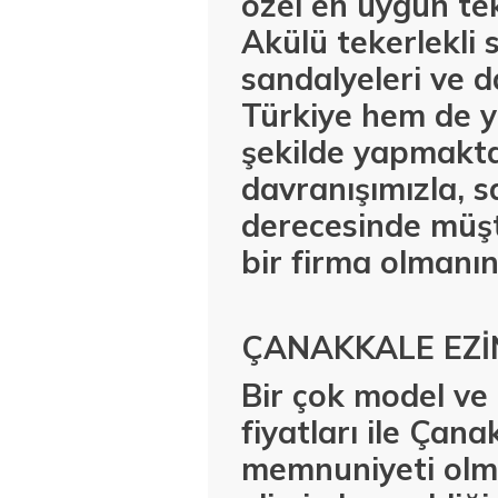
özel en uygun tek
Akülü tekerlekli 
sandalyeleri ve d
Türkiye hem de y
şekilde yapmaktay
davranışımızla, s
derecesinde müşt
bir firma olmanın
ÇANAKKALE EZİ
Bir çok model ve 
fiyatları ile Çan
memnuniyeti olmas