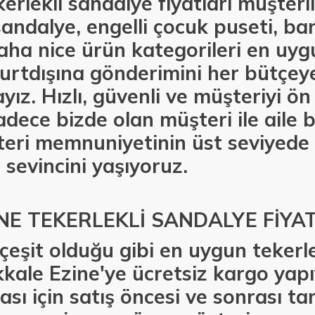
erlekli sandalye fiyatları müşter
sandalye, engelli çocuk puseti, ba
aha nice ürün kategorileri en uyg
urtdışına gönderimini her bütçey
ız. Hızlı, güvenli ve müşteriyi ö
adece bizde olan müşteri ile aile 
eri memnuniyetinin üst seviyede
 sevincini yaşıyoruz.
NE TEKERLEKLİ SANDALYE FİYA
çeşit olduğu gibi en uygun tekerl
akkale Ezine'ye ücretsiz kargo yap
ı için satış öncesi ve sonrası ta