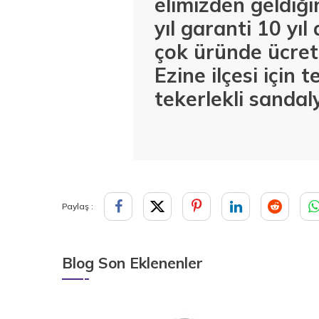
elimizden geldiğ
yıl garanti 10 yıl
çok üründe ücrets
Ezine ilçesi için 
tekerlekli sandaly
Paylaş :
Blog Son Eklenenler