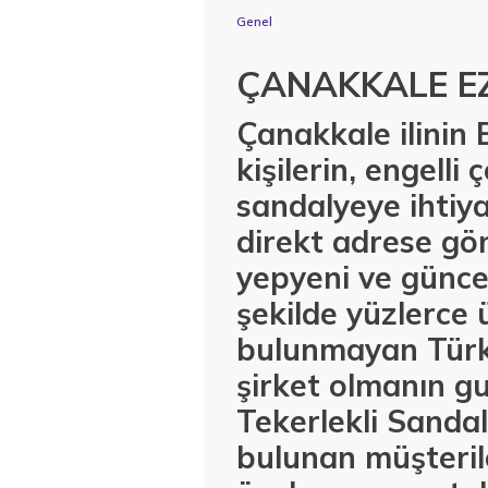
Genel
ÇANAKKALE EZ
Çanakkale ilinin 
kişilerin, engelli
sandalyeye ihtiy
direkt adrese gö
yepyeni ve günce
şekilde yüzlerce 
bulunmayan Türkiy
şirket olmanın g
Tekerlekli Sanda
bulunan müşteri