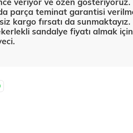
ince veriyor ve özen gösteriyoruz
 da parça teminat garantisi verilme
iz kargo fırsatı da sunmaktayız. 
tekerlekli sandalye fiyatı almak iç
eci.