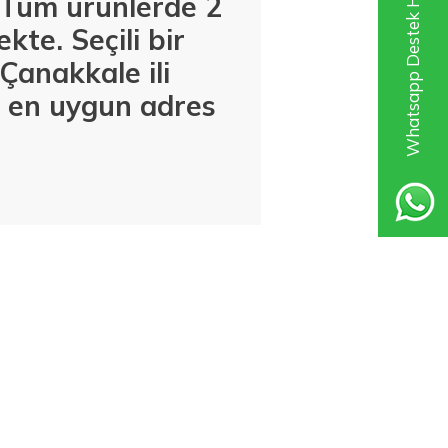
Whatsapp Destek Hattı
. Tüm ürünlerde 2
kte. Seçili bir
Çanakkale ili
in en uygun adres