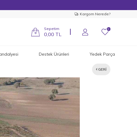
Kargom Nerede?
Sepetim
0
0
0,00
TL
andalyesi
Destek Ürünleri
Yedek Parça
GERI