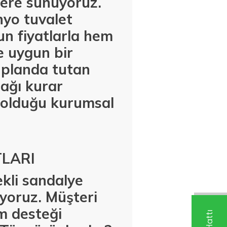
ilere sunuyoruz.
nyo tuvalet
un fiyatlarla hem
e uygun bir
n planda tutan
bağı kurar
 olduğu kurumsal
TLARI
ekli sandalye
ıyoruz. Müşteri
m desteği