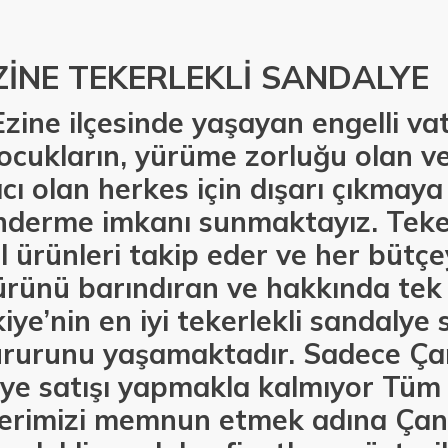
İNE TEKERLEKLİ SANDALYE
Ezine ilçesinde yaşayan engelli vat
 çocukların, yürüme zorluğu olan ve
acı olan herkes için dışarı çıkma
nderme imkanı sunmaktayız. Teker
l ürünleri takip eder ve her bütç
ürünü barındıran ve hakkında tek 
e’nin en iyi tekerlekli sandalye s
ururunu yaşamaktadır. Sadece Ça
lye satışı yapmakla kalmıyor Tüm
lerimizi memnun etmek adına Çan