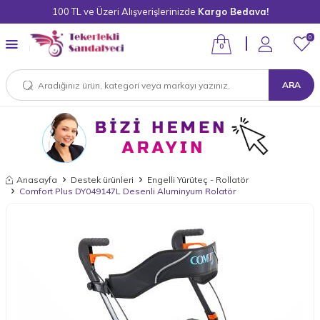
100 TL ve Üzeri Alışverişlerinizde
Kargo Bedava!
0
0
ARA
Anasayfa
Destek ürünleri
Engelli Yürüteç - Rollatör
Comfort Plus DY049147L Desenli Aluminyum Rolatör