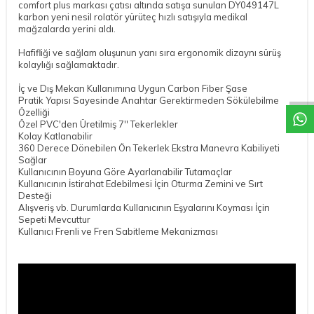
comfort plus markası çatısı altında satışa sunulan DY049147L
karbon yeni nesil rolatör yürüteç hızlı satışıyla medikal
mağzalarda yerini aldı.
W
h
a
t
a
p
p
D
e
s
t
e
H
a
t
t
Hafifliği ve sağlam oluşunun yanı sıra ergonomik dizaynı sürüş
kolaylığı sağlamaktadır.
İç ve Dış Mekan Kullanımına Uygun Carbon Fiber Şase
Pratik Yapısı Sayesinde Anahtar Gerektirmeden Sökülebilme
Özelliği
Özel PVC'den Üretilmiş 7'' Tekerlekler
Kolay Katlanabilir
360 Derece Dönebilen Ön Tekerlek Ekstra Manevra Kabiliyeti
Sağlar
Kullanıcının Boyuna Göre Ayarlanabilir Tutamaçlar
Kullanıcının İstirahat Edebilmesi İçin Oturma Zemini ve Sırt
Desteği
Alışveriş vb. Durumlarda Kullanıcının Eşyalarını Koyması İçin
Sepeti Mevcuttur
Kullanıcı Frenli ve Fren Sabitleme Mekanizması