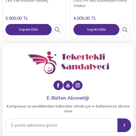
Leo 346 Rollatör Yürüteç
Loco PR-450 Alüminyum Frenli
Walker
5.900,00
TL
4.005,00
TL
Sepete Ekle
Sepete Ekle
E-Bülten Aboneliği
Kampanya ve yeniliklerden haberdar olmak için e-bültenimize abone
olun!