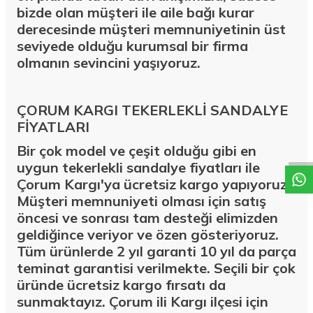
bizde olan müşteri ile aile bağı kurar
derecesinde müşteri memnuniyetinin üst
seviyede olduğu kurumsal bir firma
olmanın sevincini yaşıyoruz.
ÇORUM KARGI TEKERLEKLİ SANDALYE
W
h
a
t
a
p
p
D
e
s
t
e
H
a
t
t
FİYATLARI
Bir çok model ve çeşit olduğu gibi en
uygun tekerlekli sandalye fiyatları ile
Çorum Kargı'ya ücretsiz kargo yapıyoruz.
Müşteri memnuniyeti olması için satış
öncesi ve sonrası tam desteği elimizden
geldiğince veriyor ve özen gösteriyoruz.
Tüm ürünlerde 2 yıl garanti 10 yıl da parça
teminat garantisi verilmekte. Seçili bir çok
üründe ücretsiz kargo fırsatı da
sunmaktayız. Çorum ili Kargı ilçesi için