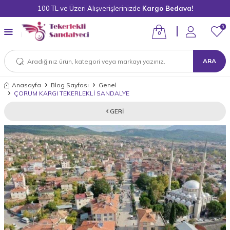
100 TL ve Üzeri Alışverişlerinizde
Kargo Bedava!
0
0
ARA
Anasayfa
Blog Sayfası
Genel
ÇORUM KARGI TEKERLEKLİ SANDALYE
GERI