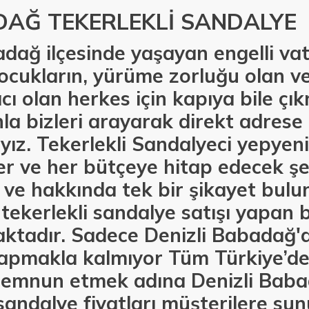
DAĞ TEKERLEKLİ SANDALYE
badağ ilçesinde yaşayan engelli vat
 çocukların, yürüme zorluğu olan ve
cı olan herkes için kapıya bile ç
la bizleri arayarak direkt adres
ız. Tekerlekli Sandalyeci yepyeni
er ve her bütçeye hitap edecek şe
 ve hakkında tek bir şikayet bul
i tekerlekli sandalye satışı yapan 
tadır. Sadece Denizli Babadağ'd
yapmakla kalmıyor Tüm Türkiye’d
memnun etmek adına Denizli Baba
sandalye fiyatları müşterilere su