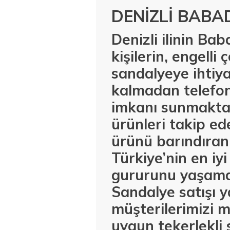
DENİZLİ BABA
Denizli ilinin Ba
kişilerin, engelli
sandalyeye ihtiya
kalmadan telefon
imkanı sunmaktay
ürünleri takip ed
ürünü barındıran
Türkiye’nin en iy
gururunu yaşamak
Sandalye satışı 
müşterilerimizi 
uygun tekerlekli 