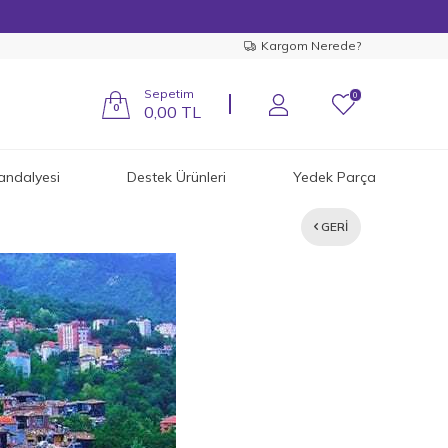
Kargom Nerede?
Sepetim
0
0
0,00
TL
andalyesi
Destek Ürünleri
Yedek Parça
GERI