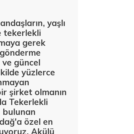
andaşların, yaşlı
 tekerlekli
ıkmaya gerek
e gönderme
 ve güncel
kilde yüzlerce
unmayan
bir şirket olmanın
a Tekerlekli
e bulunan
dağ'a özel en
nuyoruz. Akülü