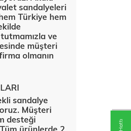
valet sandalyeleri
a hem Türkiye hem
ekilde
a tutmamızla ve
cesinde müşteri
 firma olmanın
LARI
ekli sandalye
yoruz. Müşteri
m desteği
. Tüm ürünlerde 2