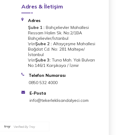
Adres & İletişim
Adres
Şube 1 :
Bahçelievler Mahallesi
Ressam Halim Sk. No:2/1BA
Bahçelievler/İstanbul
\n\n
Şube 2 :
Altayçeşme Mahallesi
Bağdat Cd. No: 281 Maltepe/
İstanbul
\n\n
Şube 3:
Tuna Mah. Yalı Bulvarı
No:146/1 Karşıkaya / İzmir
Telefon Numarası
0850 532 4000
E-Posta
info@tekerleklisandalyeci.com