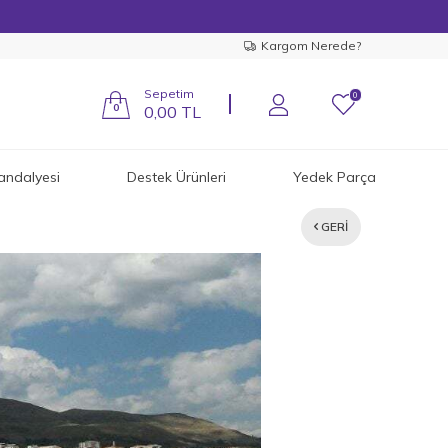
Kargom Nerede?
Sepetim
0
0
0,00
TL
andalyesi
Destek Ürünleri
Yedek Parça
GERI