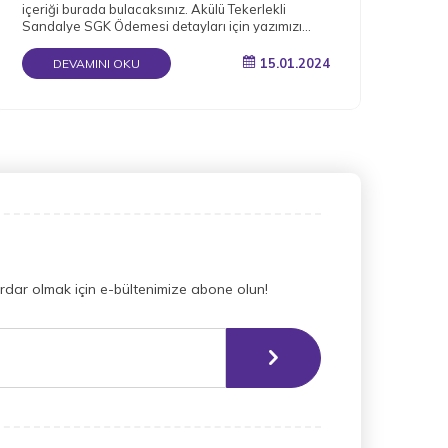
içeriği burada bulacaksınız. Akülü Tekerlekli
bağı
Sandalye SGK Ödemesi detayları için yazımızı
okuyun.
15.01.2024
DEVAMINI OKU
dar olmak için e-bültenimize abone olun!