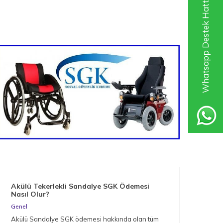
Whatsapp Destek Hattı
Akülü Tekerlekli Sandalye SGK Ödemesi
Nas
Nasıl Olur?
Gen
Genel
Müge
Akülü Sandalye SGK ödemesi hakkında olan tüm
arac