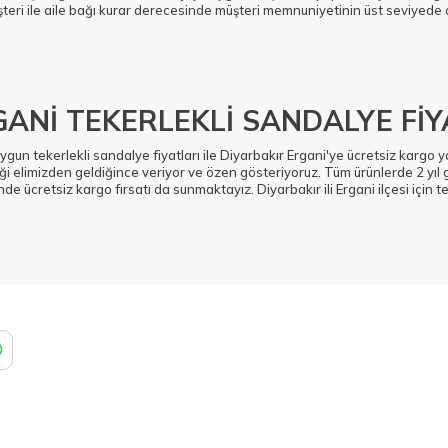
teri ile aile bağı kurar derecesinde müşteri memnuniyetinin üst seviyede 
ANİ TEKERLEKLİ SANDALYE FİY
uygun tekerlekli sandalye fiyatları ile Diyarbakır Ergani'ye ücretsiz kargo
ği elimizden geldiğince veriyor ve özen gösteriyoruz. Tüm ürünlerde 2 yıl 
nde ücretsiz kargo fırsatı da sunmaktayız. Diyarbakır ili Ergani ilçesi için t