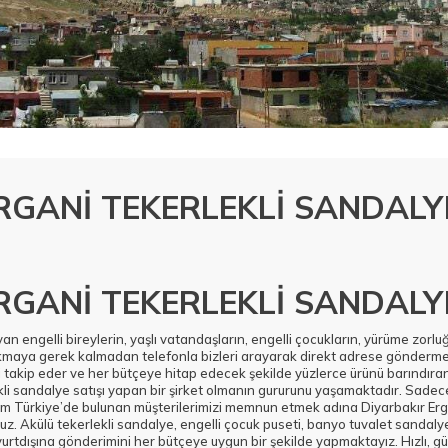
RGANİ TEKERLEKLİ SANDALY
RGANİ TEKERLEKLİ SANDALY
yan engelli bireylerin, yaşlı vatandaşların, engelli çocukların, yürüme zorl
 çıkmaya gerek kalmadan telefonla bizleri arayarak direkt adrese gönderm
 takip eder ve her bütçeye hitap edecek şekilde yüzlerce ürünü barındıran
kli sandalye satışı yapan bir şirket olmanın gururunu yaşamaktadır. Sadec
m Türkiye’de bulunan müşterilerimizi memnun etmek adına Diyarbakır Erga
uz. Akülü tekerlekli sandalye, engelli çocuk puseti, banyo tuvalet sandalye
urtdışına gönderimini her bütçeye uygun bir şekilde yapmaktayız. Hızlı, gü