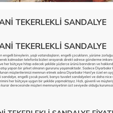
ANİ TEKERLEKLİ SANDALYE
ANİ TEKERLEKLİ SANDALYE
n engelli bireylerin, yaşlı vatandaşların, engelli çocukların, yürüme zorluğ
 gerek kalmadan telefonla bizleri arayarak direkt adrese gönderme imkanı
 ve her bütçeye hitap edecek şekilde yüzlerce ürünü barındıran ve hakkın
 satışı yapan bir şirket olmanın gururunu yaşamaktadır. Sadece Diyarbakır 
unan müşterilerimizi memnun etmek adına Diyarbakır Hani'ye özel en uygun
i sandalye, engelli çocuk puseti, banyo tuvalet sandalyeleri ve daha nice ü
mini her bütçeye uygun bir şekilde yapmaktayız. Hızlı, güvenli ve müşteri
ğı kurar derecesinde müşteri memnuniyetinin üst seviyede olduğu kurumsal 