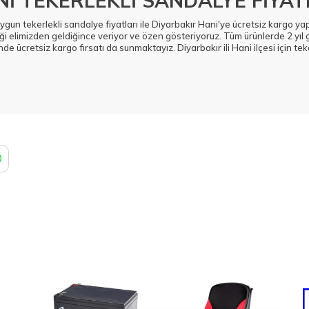
İ TEKERLEKLİ SANDALYE FİYAT
uygun tekerlekli sandalye fiyatları ile Diyarbakır Hani'ye ücretsiz kargo y
ği elimizden geldiğince veriyor ve özen gösteriyoruz. Tüm ürünlerde 2 yıl 
nde ücretsiz kargo fırsatı da sunmaktayız. Diyarbakır ili Hani ilçesi için tek