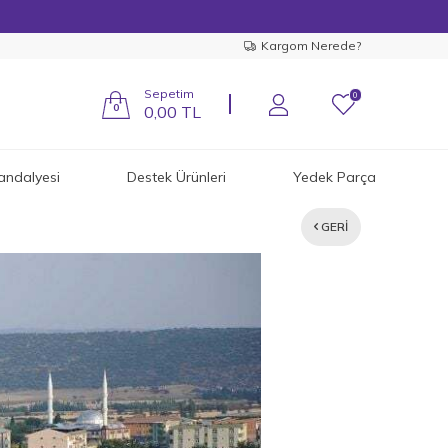
Kargom Nerede?
Sepetim
0
0
0,00
TL
andalyesi
Destek Ürünleri
Yedek Parça
GERI