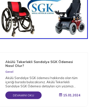
Akülü Tekerlekli Sandalye SGK Ödemesi
Nas
Nasıl Olur?
Gen
Genel
Müge
Akülü Sandalye SGK ödemesi hakkında olan tüm
arac
içeriği burada bulacaksınız. Akülü Tekerlekli
bağı
Sandalye SGK Ödemesi detayları için yazımızı
okuyun.
15.01.2024
DEVAMINI OKU