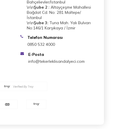
Bahçelievler/İstanbul
\n\n
Şube 2 :
Altayçeşme Mahallesi
Bağdat Cd. No: 281 Maltepe/
İstanbul
\n\n
Şube 3:
Tuna Mah. Yalı Bulvarı
No:146/1 Karşıkaya / İzmir
Telefon Numarası
0850 532 4000
E-Posta
info@tekerleklisandalyeci.com