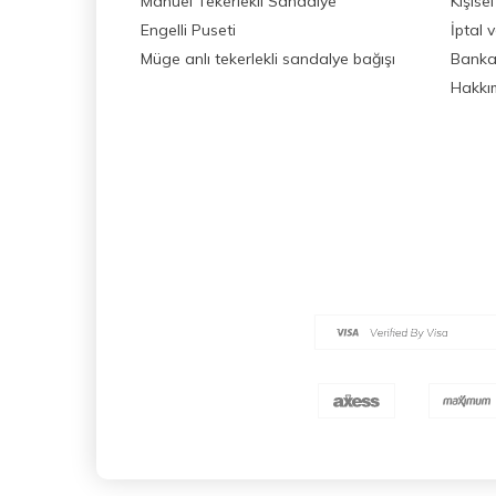
Manuel Tekerlekli Sandalye
Kişisel
Engelli Puseti
İptal 
Müge anlı tekerlekli sandalye bağışı
Banka 
Hakkı