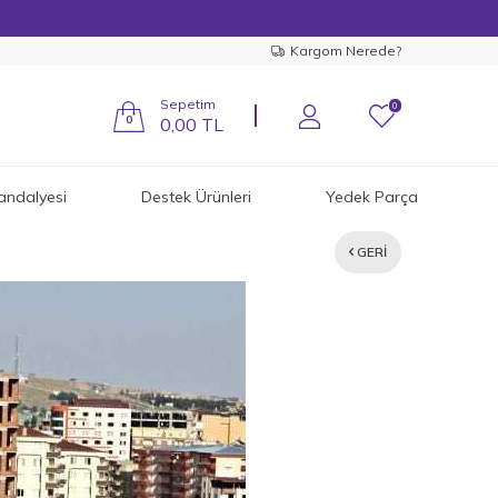
Kargom Nerede?
Sepetim
0
0
0,00
TL
andalyesi
Destek Ürünleri
Yedek Parça
GERI