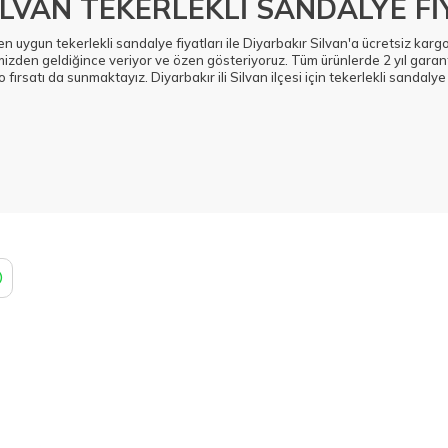
İLVAN TEKERLEKLİ SANDALYE Fİ
en uygun tekerlekli sandalye fiyatları ile Diyarbakır Silvan'a ücretsiz kar
izden geldiğince veriyor ve özen gösteriyoruz. Tüm ürünlerde 2 yıl garanti
 fırsatı da sunmaktayız. Diyarbakır ili Silvan ilçesi için tekerlekli sandaly