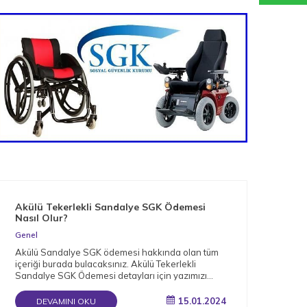
Akülü Tekerlekli Sandalye SGK Ödemesi
Nas
Nasıl Olur?
Gen
Genel
Müge
Akülü Sandalye SGK ödemesi hakkında olan tüm
arac
içeriği burada bulacaksınız. Akülü Tekerlekli
bağı
Sandalye SGK Ödemesi detayları için yazımızı
okuyun.
15.01.2024
DEVAMINI OKU