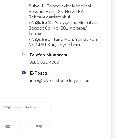
Şube 1 :
Bahçelievler Mahallesi
Ressam Halim Sk. No:2/1BA
Bahçelievler/İstanbul
\n\n
Şube 2 :
Altayçeşme Mahallesi
Bağdat Cd. No: 281 Maltepe/
İstanbul
\n\n
Şube 3:
Tuna Mah. Yalı Bulvarı
No:146/1 Karşıkaya / İzmir
Telefon Numarası
0850 532 4000
E-Posta
info@tekerleklisandalyeci.com