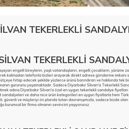
İLVAN TEKERLEKLİ SANDALY
SİLVAN TEKERLEKLİ SANDAL
yaşayan engelli bireylerin, yaşlı vatandaşların, engelli çocukların, yürüme z
erek kalmadan telefonla bizleri arayarak direkt adrese gönderme imkanı 
bütçeye hitap edecek şekilde yüzlerce ürünü barındıran ve hakkında tek bir
olmanın gururunu yaşamaktadır. Sadece Diyarbakır Silvan'a Tekerlekli San
ek adına Diyarbakır Silvan'a özel en uygun tekerlekli sandalye fiyatları 
t sandalyeleri ve daha nice ürün kategorileri en uygun fiyatlarla hem Tür
lı, güvenli ve müşteriyi ön planda tutan davranışımızla, sadece bizde olan 
u kurumsal bir firma olmanın sevincini yaşıyoruruz.