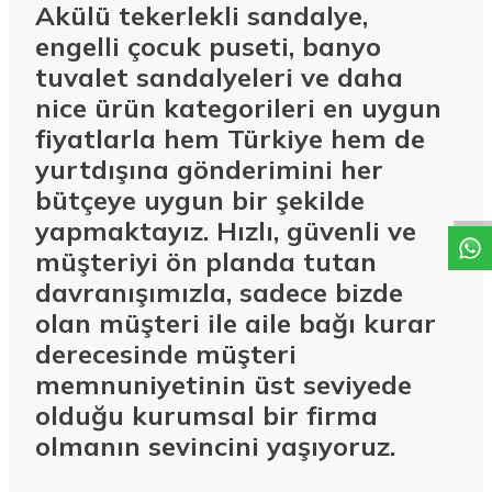
Akülü tekerlekli sandalye,
engelli çocuk puseti, banyo
tuvalet sandalyeleri ve daha
nice ürün kategorileri en uygun
fiyatlarla hem Türkiye hem de
W
h
a
t
a
p
p
D
e
s
t
e
H
a
t
t
yurtdışına gönderimini her
bütçeye uygun bir şekilde
yapmaktayız. Hızlı, güvenli ve
müşteriyi ön planda tutan
davranışımızla, sadece bizde
olan müşteri ile aile bağı kurar
derecesinde müşteri
memnuniyetinin üst seviyede
olduğu kurumsal bir firma
olmanın sevincini yaşıyoruz.