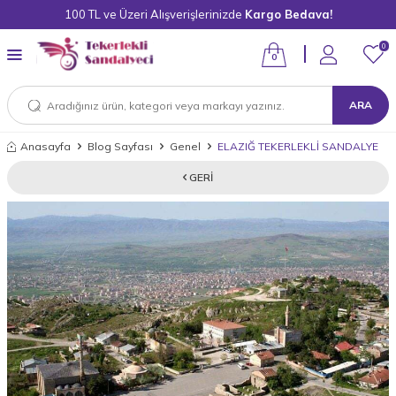
100 TL ve Üzeri Alışverişlerinizde
Kargo Bedava!
0
0
ARA
Anasayfa
Blog Sayfası
Genel
ELAZIĞ TEKERLEKLİ SANDALYE
GERI