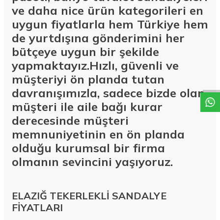
ve daha nice ürün kategorileri en
uygun fiyatlarla hem Türkiye hem
de yurtdışına gönderimini her
bütçeye uygun bir şekilde
W
h
a
t
a
p
p
D
e
s
t
e
H
a
t
t
yapmaktayız.Hızlı, güvenli ve
müşteriyi ön planda tutan
davranışımızla, sadece bizde olan
müşteri ile aile bağı kurar
derecesinde müşteri
memnuniyetinin en ön planda
olduğu kurumsal bir firma
olmanın sevincini yaşıyoruz.
ELAZIĞ TEKERLEKLİ SANDALYE
FİYATLARI