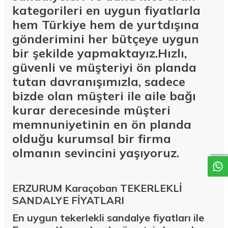
kategorileri en uygun fiyatlarla
hem Türkiye hem de yurtdışına
gönderimini her bütçeye uygun
bir şekilde yapmaktayız.Hızlı,
güvenli ve müşteriyi ön planda
tutan davranışımızla, sadece
bizde olan müşteri ile aile bağı
kurar derecesinde müşteri
W
h
a
t
a
p
p
D
e
s
t
e
H
a
t
t
memnuniyetinin en ön planda
olduğu kurumsal bir firma
olmanın sevincini yaşıyoruz.
ERZURUM Karaçoban TEKERLEKLİ
SANDALYE FİYATLARI
En uygun tekerlekli sandalye fiyatları ile