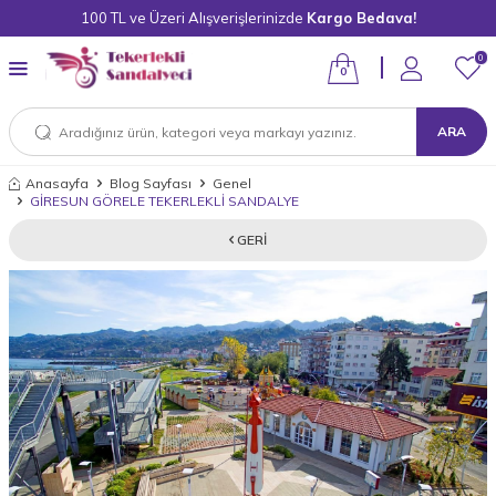
100 TL ve Üzeri Alışverişlerinizde
Kargo Bedava!
0
0
ARA
Anasayfa
Blog Sayfası
Genel
GİRESUN GÖRELE TEKERLEKLİ SANDALYE
GERI