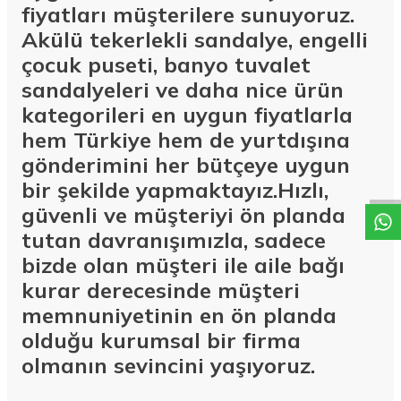
fiyatları müşterilere sunuyoruz.
Akülü tekerlekli sandalye, engelli
çocuk puseti, banyo tuvalet
sandalyeleri ve daha nice ürün
kategorileri en uygun fiyatlarla
hem Türkiye hem de yurtdışına
W
h
a
t
a
p
p
D
e
s
t
e
H
a
t
t
gönderimini her bütçeye uygun
bir şekilde yapmaktayız.Hızlı,
güvenli ve müşteriyi ön planda
tutan davranışımızla, sadece
bizde olan müşteri ile aile bağı
kurar derecesinde müşteri
memnuniyetinin en ön planda
olduğu kurumsal bir firma
olmanın sevincini yaşıyoruz.