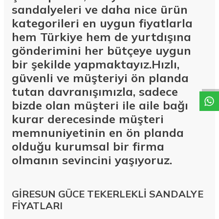
sandalyeleri ve daha nice ürün
kategorileri en uygun fiyatlarla
hem Türkiye hem de yurtdışına
gönderimini her bütçeye uygun
W
h
a
t
a
p
p
D
e
s
t
e
H
a
t
t
bir şekilde yapmaktayız.Hızlı,
güvenli ve müşteriyi ön planda
tutan davranışımızla, sadece
bizde olan müşteri ile aile bağı
kurar derecesinde müşteri
memnuniyetinin en ön planda
olduğu kurumsal bir firma
olmanın sevincini yaşıyoruz.
GİRESUN GÜCE TEKERLEKLİ SANDALYE
FİYATLARI