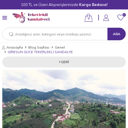
100 TL ve Üzeri Alışverişlerinizde
Kargo Bedava!
0
0
ARA
Anasayfa
Blog Sayfası
Genel
GİRESUN GÜCE TEKERLEKLİ SANDALYE
GERI