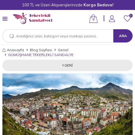
100 TL ve Üzeri Alışverişlerinizde
Kargo Bedava!
0
0
ARA
Anasayfa
Blog Sayfası
Genel
GÜMÜŞHANE TEKERLEKLİ SANDALYE
GERI