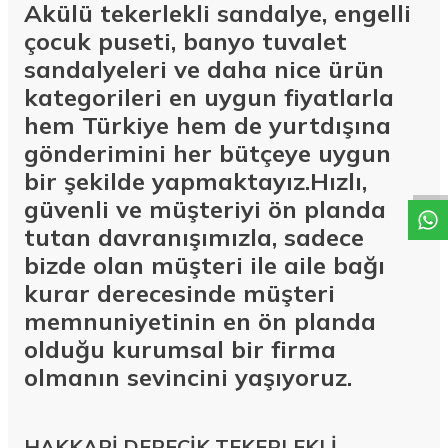
Akülü tekerlekli sandalye, engelli
çocuk puseti, banyo tuvalet
sandalyeleri ve daha nice ürün
kategorileri en uygun fiyatlarla
hem Türkiye hem de yurtdışına
W
h
a
t
a
p
p
D
e
s
t
e
H
a
t
t
gönderimini her bütçeye uygun
bir şekilde yapmaktayız.Hızlı,
güvenli ve müşteriyi ön planda
tutan davranışımızla, sadece
bizde olan müşteri ile aile bağı
kurar derecesinde müşteri
memnuniyetinin en ön planda
olduğu kurumsal bir firma
olmanın sevincini yaşıyoruz.
HAKKARİ DERECİK TEKERLEKLİ