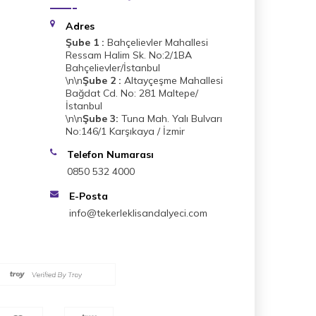
Adres
Şube 1 :
Bahçelievler Mahallesi
Ressam Halim Sk. No:2/1BA
Bahçelievler/İstanbul
\n\n
Şube 2 :
Altayçeşme Mahallesi
Bağdat Cd. No: 281 Maltepe/
İstanbul
\n\n
Şube 3:
Tuna Mah. Yalı Bulvarı
No:146/1 Karşıkaya / İzmir
Telefon Numarası
0850 532 4000
E-Posta
info@tekerleklisandalyeci.com