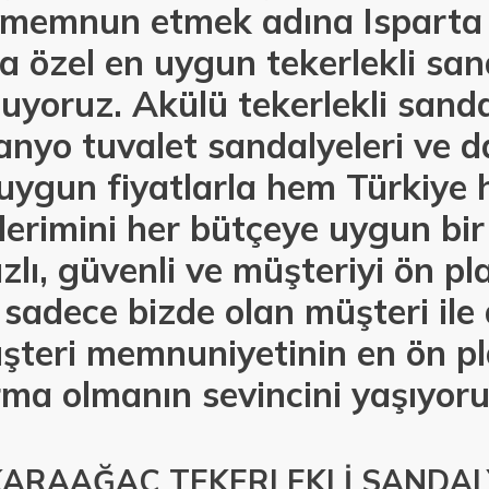
i memnun etmek adına Isparta
 özel en uygun tekerlekli sand
uyoruz. Akülü tekerlekli sanda
anyo tuvalet sandalyeleri ve 
 uygun fiyatlarla hem Türkiye
erimini her bütçeye uygun bir
lı, güvenli ve müşteriyi ön p
 sadece bizde olan müşteri ile 
şteri memnuniyetinin en ön p
rma olmanın sevincini yaşıyoru
KARAAĞAÇ TEKERLEKLİ SANDALY