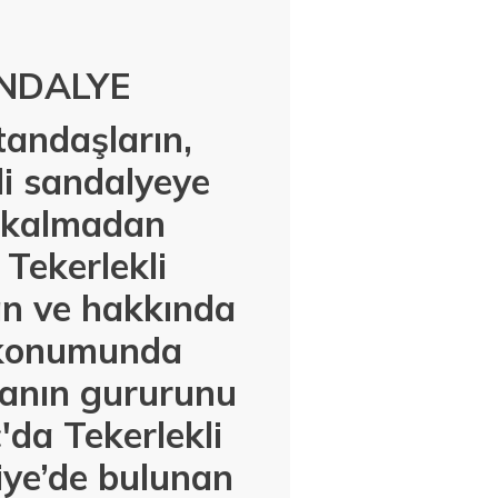
ANDALYE
tandaşların,
kli sandalyeye
k kalmadan
Tekerlekli
an ve hakkında
r konumunda
lmanın gururunu
da Tekerlekli
iye’de bulunan