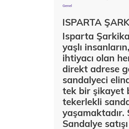
Genel
ISPARTA ŞAR
Isparta Şarkik
yaşlı insanların
ihtiyacı olan h
direkt adrese 
sandalyeci elin
tek bir şikaye
tekerlekli sand
yaşamaktadır. 
Sandalye satış