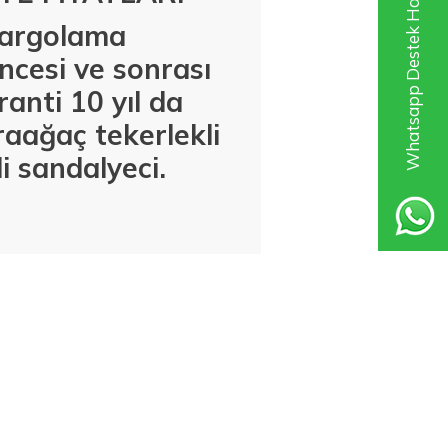
Whatsapp Destek Hattı
 kargolama
ncesi ve sonrası
anti 10 yıl da
araağaç
tekerlekli
i sandalyeci.