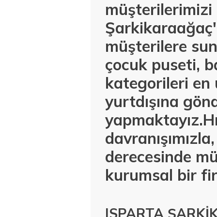
müşterilerimiz
Şarkikaraağaç'a
müşterilere sun
çocuk puseti, b
kategorileri en
yurtdışına gönd
yapmaktayız.Hız
davranışımızla,
derecesinde mü
kurumsal bir fi
ISPARTA ŞARKİ