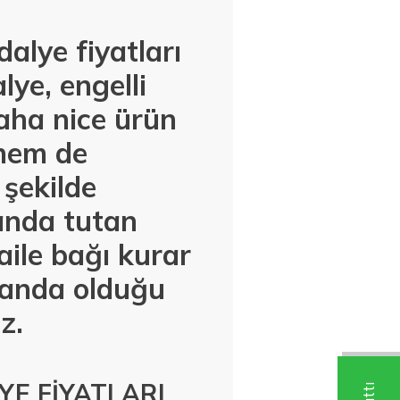
alye fiyatları
lye, engelli
daha nice ürün
 hem de
 şekilde
landa tutan
aile bağı kurar
landa olduğu
z.
E FİYATLARI