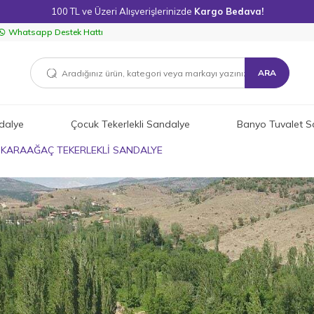
100 TL ve Üzeri Alışverişlerinizde
Kargo Bedava!
Whatsapp Destek Hattı
ARA
dalye
Çocuk Tekerlekli Sandalye
Banyo Tuvalet S
İKARAAĞAÇ TEKERLEKLİ SANDALYE