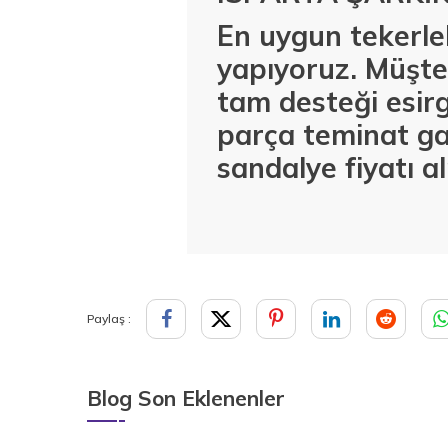
En uygun tekerlek
yapıyoruz. Müşter
tam desteği esirg
parça teminat ga
sandalye fiyatı a
Paylaş :
Blog Son Eklenenler