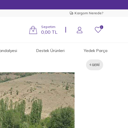
Kargom Nerede?
Sepetim
0
0
0,00
TL
andalyesi
Destek Ürünleri
Yedek Parça
GERI