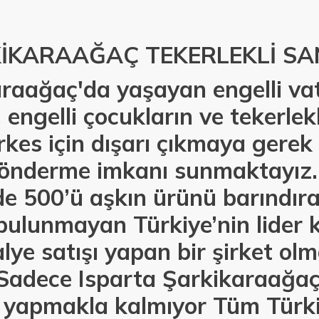
KİKARAAĞAÇ TEKERLEKLİ S
araağaç'da yaşayan engelli va
, engelli çocukların ve tekerle
erkes için dışarı çıkmaya gere
gönderme imkanı sunmaktayız. 
de 500’ü aşkın ürünü barındır
t bulunmayan Türkiye’nin lide
alye satışı yapan bir şirket o
Sadece Isparta Şarkikaraağaç'
ı yapmakla kalmıyor Tüm Türk