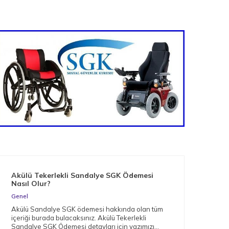
Akülü Tekerlekli Sandalye SGK Ödemesi
Nas
Nasıl Olur?
Gen
Genel
Müge
Akülü Sandalye SGK ödemesi hakkında olan tüm
arac
içeriği burada bulacaksınız. Akülü Tekerlekli
bağı
Sandalye SGK Ödemesi detayları için yazımızı