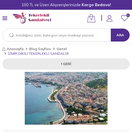
100 TL ve Üzeri Alışverişlerinizde
Kargo Bedava!
0
0
ARA
Anasayfa
Blog Sayfası
Genel
İZMİR DİKİLİ TEKERLEKLİ SANDALYE
GERI