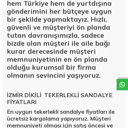
hem Türkiye hem de yurtdışına
gönderimini her bütçeye uygun
bir şekilde yapmaktayız. Hızlı,
güvenli ve müşteriyi ön planda
tutan davranışımızla, sadece
bizde olan müşteri ile aile bağı
kurar derecesinde müşteri
W
h
a
t
a
p
p
D
e
s
t
e
H
a
t
t
memnuniyetinin en ön planda
olduğu kurumsal bir firma
olmanın sevincini yaşıyoruz.
İZMİR DİKİLİ TEKERLEKLİ SANDALYE
FİYATLARI
En uygun tekerlekli sandalye fiyatları ile
ücretsiz kargolama yapıyoruz. Müşteri
memnuniyeti olması için satış öncesi ve