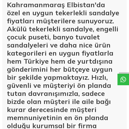
Kahramanmaraş Elbistan'da
özel en uygun tekerlekli sandalye
fiyatları müşterilere sunuyoruz.
Akülü tekerlekli sandalye, engelli
çocuk puseti, banyo tuvalet
sandalyeleri ve daha nice ürün
kategorileri en uygun fiyatlarla
W
h
a
t
a
p
p
D
e
s
t
e
H
a
t
t
hem Türkiye hem de yurtdışına
gönderimini her bütçeye uygun
bir şekilde yapmaktayız. Hızlı,
güvenli ve müşteriyi ön planda
tutan davranışımızla, sadece
bizde olan müşteri ile aile bağı
kurar derecesinde müşteri
memnuniyetinin en ön planda
olduğu kurumsal bir firma