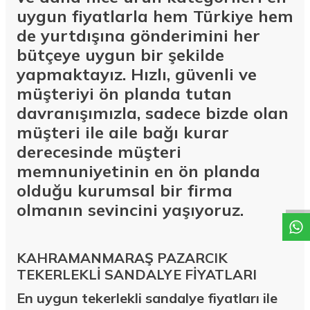
uygun fiyatlarla hem Türkiye hem
de yurtdışına gönderimini her
bütçeye uygun bir şekilde
yapmaktayız. Hızlı, güvenli ve
müşteriyi ön planda tutan
davranışımızla, sadece bizde olan
müşteri ile aile bağı kurar
derecesinde müşteri
W
h
a
t
a
p
p
D
e
s
t
e
H
a
t
t
memnuniyetinin en ön planda
olduğu kurumsal bir firma
olmanın sevincini yaşıyoruz.
KAHRAMANMARAŞ PAZARCIK
TEKERLEKLİ SANDALYE FİYATLARI
En uygun tekerlekli sandalye fiyatları ile