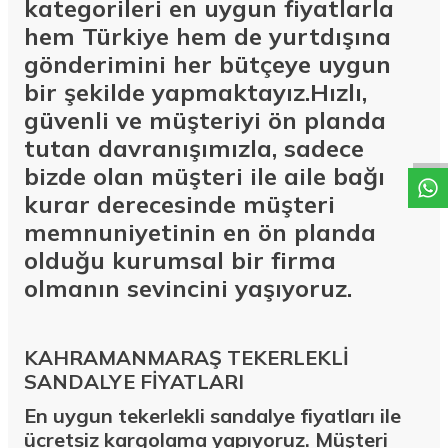
kategorileri en uygun fiyatlarla
hem Türkiye hem de yurtdışına
gönderimini her bütçeye uygun
bir şekilde yapmaktayız.Hızlı,
W
h
a
t
a
p
p
D
e
s
t
e
H
a
t
t
güvenli ve müşteriyi ön planda
tutan davranışımızla, sadece
bizde olan müşteri ile aile bağı
kurar derecesinde müşteri
memnuniyetinin en ön planda
olduğu kurumsal bir firma
olmanın sevincini yaşıyoruz.
KAHRAMANMARAŞ TEKERLEKLİ
SANDALYE FİYATLARI
En uygun tekerlekli sandalye fiyatları ile
ücretsiz kargolama yapıyoruz. Müşteri