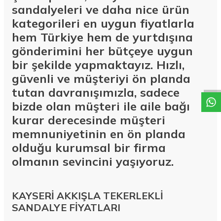
sandalyeleri ve daha nice ürün
kategorileri en uygun fiyatlarla
hem Türkiye hem de yurtdışına
gönderimini her bütçeye uygun
W
h
a
t
a
p
p
D
e
s
t
e
H
a
t
t
bir şekilde yapmaktayız. Hızlı,
güvenli ve müşteriyi ön planda
tutan davranışımızla, sadece
bizde olan müşteri ile aile bağı
kurar derecesinde müşteri
memnuniyetinin en ön planda
olduğu kurumsal bir firma
olmanın sevincini yaşıyoruz.
KAYSERİ AKKIŞLA TEKERLEKLİ
SANDALYE FİYATLARI