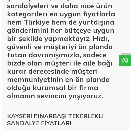
sandalyeleri ve daha nice ürün
kategorileri en uygun fiyatlarla
hem Türkiye hem de yurtdışına
gönderimini her bütçeye uygun
W
h
a
t
a
p
p
D
e
s
t
e
H
a
t
t
bir şekilde yapmaktayız. Hızlı,
güvenli ve müşteriyi ön planda
tutan davranışımızla, sadece
bizde olan müşteri ile aile bağı
kurar derecesinde müşteri
memnuniyetinin en ön planda
olduğu kurumsal bir firma
olmanın sevincini yaşıyoruz.
KAYSERİ PINARBAŞI TEKERLEKLİ
SANDALYE FİYATLARI