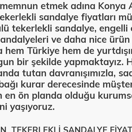
i memnun etmek adına Konya A
ekerlekli sandalye fiyatları mü
ü tekerlekli sandalye, engelli 
andalyeleri ve daha nice ürün 
la hem Türkiye hem de yurtdış
un bir şekilde yapmaktayız. Hı
anda tutan davranışımızla, sa
e bağı kurar derecesinde müşter
 en ön planda olduğu kurumsa
ni yaşıyoruz.
İN TEKERLEKLİ SANDALYE FİYA