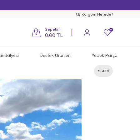
Kargom Nerede?
Sepetim
0
0
0,00
TL
andalyesi
Destek Ürünleri
Yedek Parça
GERI