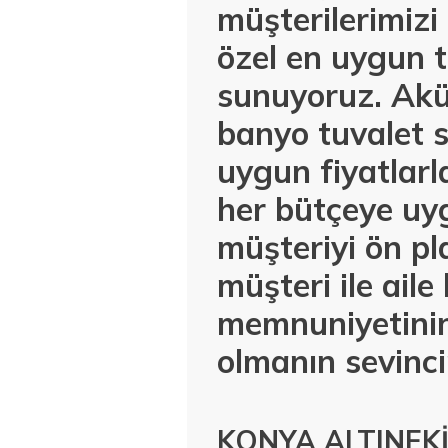
müşterilerimiz
özel en uygun t
sunuyoruz. Akül
banyo tuvalet s
uygun fiyatlar
her bütçeye uyg
müşteriyi ön pl
müşteri ile ail
memnuniyetinin
olmanın sevinci
KONYA ALTINEK