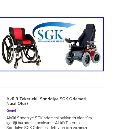
Akülü Tekerlekli Sandalye SGK Ödemesi
Nas
Nasıl Olur?
Gen
Genel
Müge
Akülü Sandalye SGK ödemesi hakkında olan tüm
arac
içeriği burada bulacaksınız. Akülü Tekerlekli
bağı
Sandalye SGK Ödemesi detayları için yazımızı