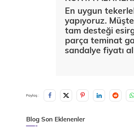
En uygun tekerlek
yapıyoruz. Müşter
tam desteği esirg
parça teminat ga
sandalye fiyatı a
Paylaş :
Blog Son Eklenenler