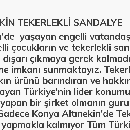
KİN TEKERLEKLİ SANDALYE
'de yaşayan engelli vatandaşl
lli çocukların ve tekerlekli sa
n dışarı çıkmaya gerek kalmad
e imkanı sunmaktayız. Tekerle
kın ürünü barındıran ve hakkı
ayan Türkiye’nin lider konumu
 yapan bir şirket olmanın gur
Sadece Konya Altınekin'de Tek
ı yapmakla kalmıyor Tüm Türk