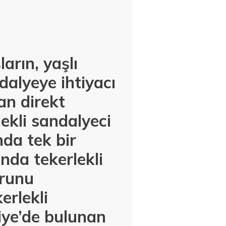
arın, yaşlı
ndalyeye ihtiyacı
an direkt
kli sandalyeci
nda tek bir
nda tekerlekli
urunu
erlekli
iye’de bulunan