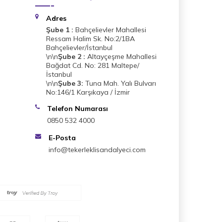
Adres
Şube 1 :
Bahçelievler Mahallesi
Ressam Halim Sk. No:2/1BA
Bahçelievler/İstanbul
\n\n
Şube 2 :
Altayçeşme Mahallesi
Bağdat Cd. No: 281 Maltepe/
İstanbul
\n\n
Şube 3:
Tuna Mah. Yalı Bulvarı
No:146/1 Karşıkaya / İzmir
Telefon Numarası
0850 532 4000
E-Posta
info@tekerleklisandalyeci.com