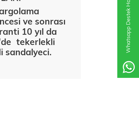
Whatsapp Destek Hattı
 kargolama
ncesi ve sonrası
anti 10 yıl da
n'de
tekerlekli
i sandalyeci.