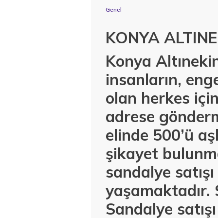
Genel
KONYA ALTINE
Konya Altınekin
insanların, enge
olan herkes içi
adrese gönderm
elinde 500’ü aş
şikayet bulunm
sandalye satışı
yaşamaktadır. 
Sandalye satış