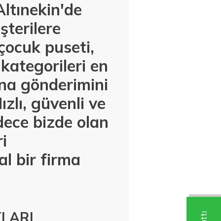
ltınekin'de
şterilere
çocuk puseti,
kategorileri en
ına gönderimini
zlı, güvenli ve
dece bizde olan
i
l bir firma
TLARI