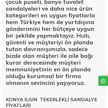
çocuk puseti, banyo tuvalet
sandalyeleri ve daha nice ürün
kategorileri en uygun fiyatlarla
hem Türkiye hem de yurtdışına
gönderimini her bütçeye uygun
bir şekilde yapmaktayız. Hızlı,
güvenli ve müşteriyi ön planda
tutan davranışımızla, sadece
bizde olan müşteri ile aile bağı
W
h
a
t
a
p
p
D
e
s
t
e
H
a
t
t
kurar derecesinde müşteri
memnuniyetinin en ön planda
olduğu kurumsal bir firma
olmanın sevincini yaşıyoruz.
KONYA ILGIN TEKERLEKLİ SANDALYE
FİYATLARI