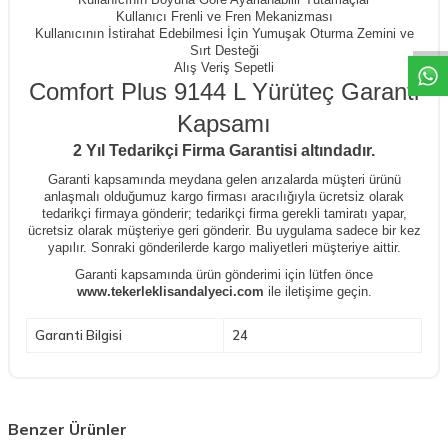
W
h
a
t
a
p
p
D
e
s
t
e
H
a
t
t
Kullanıcı Frenli ve Fren Mekanizması
Kullanıcının İstirahat Edebilmesi İçin Yumuşak Oturma Zemini ve
Sırt Desteği
Alış Veriş Sepetli
Comfort Plus
9144 L Yürüteç Garanti
Kapsamı
2 Yıl Tedarikçi Firma Garantisi altındadır.
Garanti kapsamında meydana gelen arızalarda müşteri ürünü
anlaşmalı olduğumuz kargo firması aracılığıyla ücretsiz olarak
tedarikçi firmaya gönderir; tedarikçi firma gerekli tamiratı yapar,
ücretsiz olarak müşteriye geri gönderir. Bu uygulama sadece bir kez
yapılır. Sonraki gönderilerde kargo maliyetleri müşteriye aittir.
Garanti kapsamında ürün gönderimi için lütfen önce
www.tekerleklisandalyeci.com
ile iletişime geçin.
Garanti Bilgisi
24
Benzer Ürünler