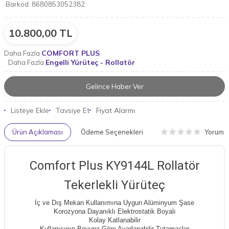
Barkod:
8680853052382
10.800,00
TL
COMFORT PLUS
Daha Fazla
Engelli Yürüteç - Rollatör
Daha Fazla
Gelince Haber Ver
Listeye Ekle
Tavsiye Et
Fiyat Alarmı
Yorum
Ürün Açıklaması
Ödeme Seçenekleri
Comfort Plus KY9144L Rollatör
Tekerlekli Yürüteç
İç ve Dış Mekan Kullanımına Uygun Alüminyum Şase
Korozyona Dayanıklı Elektrostatik Boyalı
Kolay Katlanabilir
Kullanıcının Boyuna Göre Ayarlanabilir Tutamaçlar