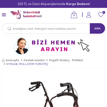
100 TL ve Üzeri Alışverişlerinizde
Kargo Bedava!
0
0
ARA
Anasayfa
Destek ürünleri
Engelli Yürüteç - Rollatör
KY9144L ROLLATÖR YÜRÜTEÇ