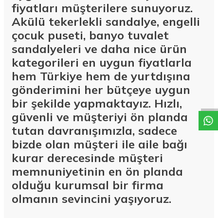
fiyatları müşterilere sunuyoruz.
Akülü tekerlekli sandalye, engelli
çocuk puseti, banyo tuvalet
sandalyeleri ve daha nice ürün
kategorileri en uygun fiyatlarla
hem Türkiye hem de yurtdışına
W
h
a
t
a
p
p
D
e
s
t
e
H
a
t
t
gönderimini her bütçeye uygun
bir şekilde yapmaktayız. Hızlı,
güvenli ve müşteriyi ön planda
tutan davranışımızla, sadece
bizde olan müşteri ile aile bağı
kurar derecesinde müşteri
memnuniyetinin en ön planda
olduğu kurumsal bir firma
olmanın sevincini yaşıyoruz.