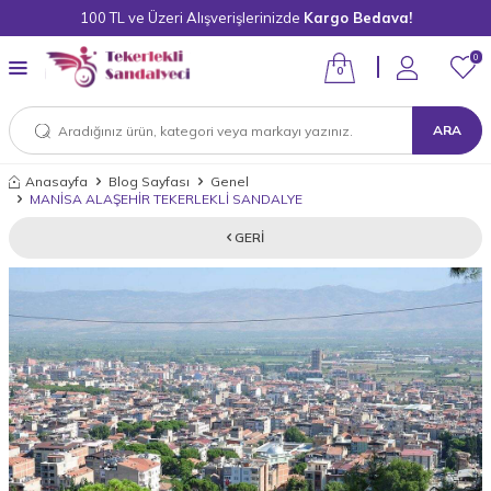
100 TL ve Üzeri Alışverişlerinizde
Kargo Bedava!
0
0
ARA
Anasayfa
Blog Sayfası
Genel
MANİSA ALAŞEHİR TEKERLEKLİ SANDALYE
GERI