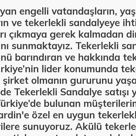
an engelli vatandaşların, yaşl
ın ve tekerlekli sandalyeye iht
arı çıkmaya gerek kalmadan di
ı sunmaktayız. Tekerlekli san
nü barındıran ve hakkında tek
kiye’nin lider konumunda teke
r şirket olmanın gururunu yaş
de Tekerlekli Sandalye satışı
ürkiye’de bulunan müşteriler
rdin'e özel en uygun tekerlekl
rilere sunuyoruz. Akülü tekerle