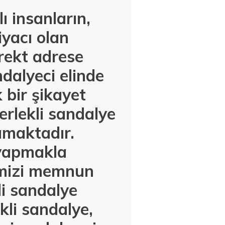
ı insanların,
iyacı olan
rekt adrese
dalyeci elinde
 bir şikayet
rlekli sandalye
amaktadır.
 yapmakla
imizi memnun
i sandalye
kli sandalye,