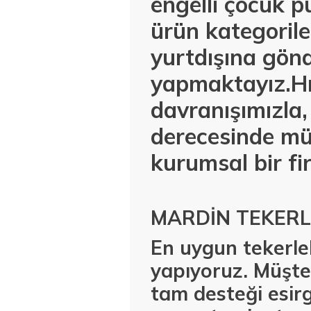
engelli çocuk p
ürün kategorile
yurtdışına gönd
yapmaktayız.Hız
davranışımızla,
derecesinde mü
kurumsal bir fi
MARDİN TEKERL
En uygun tekerlek
yapıyoruz. Müşter
tam desteği esirg