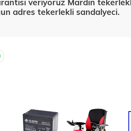
rantisi veriyoruz Mardin
tekerlekl
un adres tekerlekli sandalyeci.