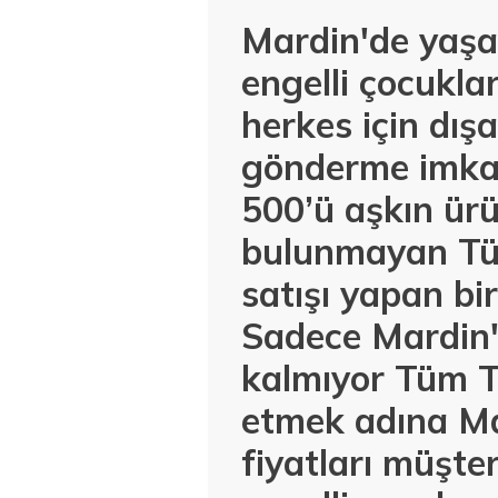
Mardin'de yaşay
engelli çocuklar
herkes için dış
gönderme imkan
500’ü aşkın ürü
bulunmayan Tür
satışı yapan bi
Sadece Mardin'
kalmıyor Tüm T
etmek adına Ma
fiyatları müşte