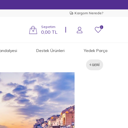
Kargom Nerede?
Sepetim
0
0
0,00
TL
andalyesi
Destek Ürünleri
Yedek Parça
GERI