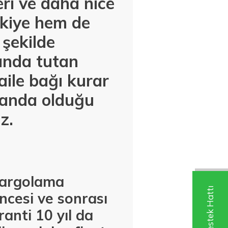
eri ve daha nice
rkiye hem de
 şekilde
landa tutan
aile bağı kurar
landa olduğu
z.
 kargolama
ncesi ve sonrası
anti 10 yıl da