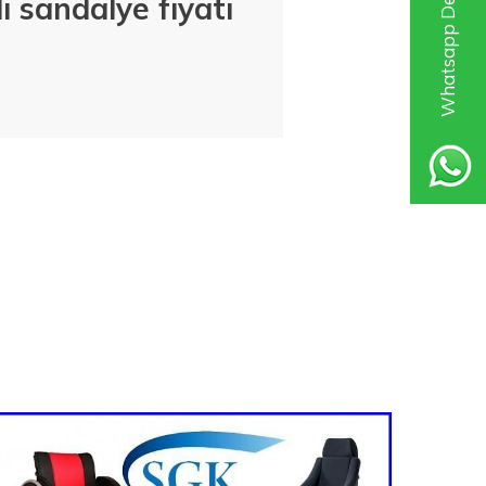
Whatsapp Destek Hattı
i sandalye fiyatı