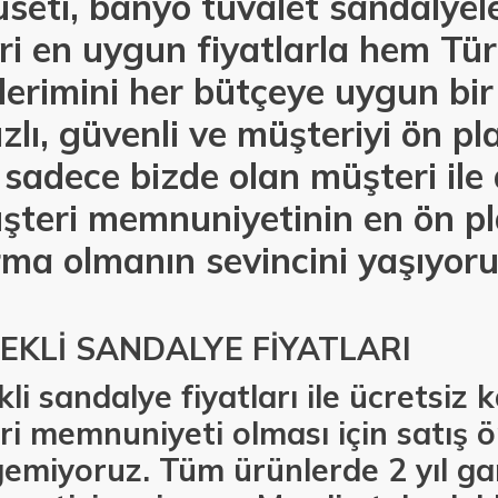
useti, banyo tuvalet sandalyel
ri en uygun fiyatlarla hem Tü
erimini her bütçeye uygun bir
lı, güvenli ve müşteriyi ön p
 sadece bizde olan müşteri ile 
şteri memnuniyetinin en ön p
rma olmanın sevincini yaşıyoru
EKLİ SANDALYE FİYATLARI
li sandalye fiyatları ile ücretsiz
i memnuniyeti olması için satış ö
emiyoruz. Tüm ürünlerde 2 yıl gar