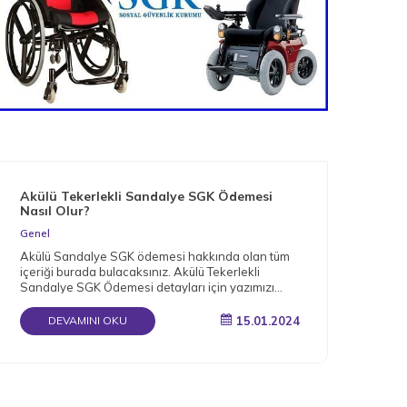
Akülü Tekerlekli Sandalye SGK Ödemesi
Nas
Nasıl Olur?
Gen
Genel
Müge
Akülü Sandalye SGK ödemesi hakkında olan tüm
arac
içeriği burada bulacaksınız. Akülü Tekerlekli
bağı
Sandalye SGK Ödemesi detayları için yazımızı
okuyun.
15.01.2024
DEVAMINI OKU