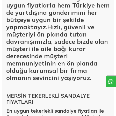
uygun fiyatlarla hem Türkiye hem
de yurtdışına gönderimini her
bütçeye uygun bir şekilde
yapmaktayız.Hızlı, güvenli ve
müşteriyi ön planda tutan
davranışımızla, sadece bizde olan
müşteri ile aile bağı kurar
derecesinde müşteri
W
h
a
t
a
p
p
D
e
s
t
e
H
a
t
t
memnuniyetinin en ön planda
olduğu kurumsal bir firma
olmanın sevincini yaşıyoruz.
MERSİN TEKERLEKLİ SANDALYE
FİYATLARI
En uygun tekerlekli sandalye fiyatları ile