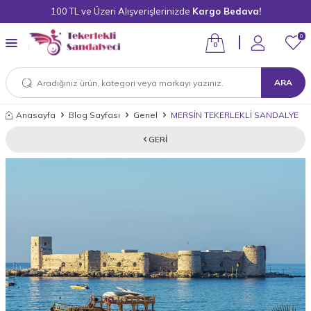
100 TL ve Üzeri Alışverişlerinizde
Kargo Bedava!
0
0
ARA
Anasayfa
Blog Sayfası
Genel
MERSİN TEKERLEKLİ SANDALYE
GERI