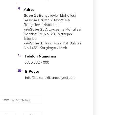
Adres
Şube 1 :
Bahçelievler Mahallesi
Ressam Halim Sk. No:2/1BA
Bahçelievler/İstanbul
\n\n
Şube 2 :
Altayçeşme Mahallesi
Bağdat Cd. No: 281 Maltepe/
İstanbul
\n\n
Şube 3:
Tuna Mah. Yalı Bulvarı
No:146/1 Karşıkaya / İzmir
Telefon Numarası
0850 532 4000
E-Posta
info@tekerleklisandalyeci.com