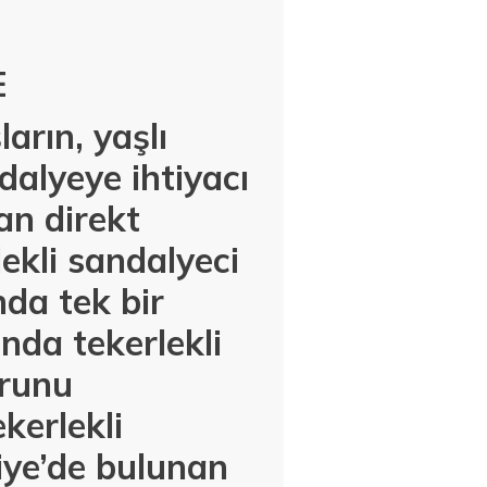
E
arın, yaşlı
ndalyeye ihtiyacı
an direkt
kli sandalyeci
nda tek bir
nda tekerlekli
urunu
kerlekli
iye’de bulunan