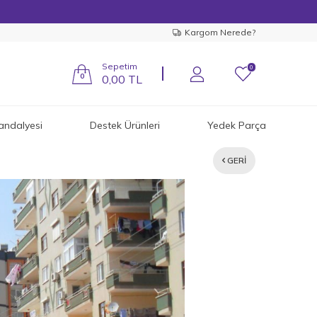
Kargom Nerede?
Sepetim
0
0
0,00
TL
andalyesi
Destek Ürünleri
Yedek Parça
GERI