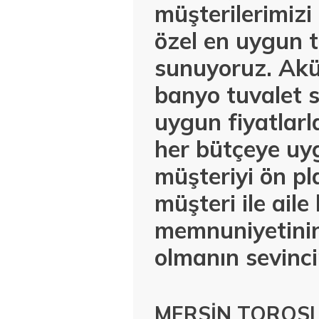
müşterilerimiz
özel en uygun t
sunuyoruz. Akül
banyo tuvalet s
uygun fiyatlar
her bütçeye uyg
müşteriyi ön pl
müşteri ile ail
memnuniyetinin
olmanın sevinci
MERSİN TOROSL