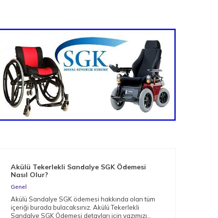
Akülü Tekerlekli Sandalye SGK Ödemesi
Nas
Nasıl Olur?
Gen
Genel
Müge
Akülü Sandalye SGK ödemesi hakkında olan tüm
arac
içeriği burada bulacaksınız. Akülü Tekerlekli
bağı
Sandalye SGK Ödemesi detayları için yazımızı