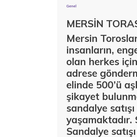
Genel
MERSİN TORA
Mersin Toroslar
insanların, enge
olan herkes içi
adrese gönderm
elinde 500’ü aş
şikayet bulunm
sandalye satışı
yaşamaktadır. 
Sandalye satış