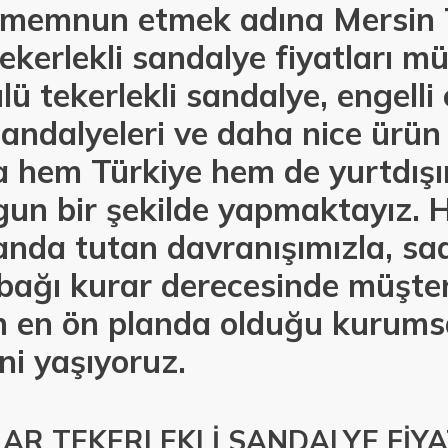
i memnun etmek adına Mersin 
ekerlekli sandalye fiyatları mü
ü tekerlekli sandalye, engelli 
andalyeleri ve daha nice ürün 
la hem Türkiye hem de yurtdış
un bir şekilde yapmaktayız. Hı
anda tutan davranışımızla, sa
e bağı kurar derecesinde müşter
 en ön planda olduğu kurumsa
ni yaşıyoruz.
AR TEKERLEKLİ SANDALYE FİYA