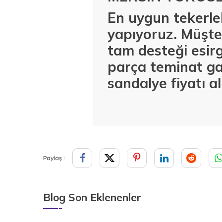
En uygun tekerlek
yapıyoruz. Müşter
tam desteği esirg
parça teminat ga
sandalye fiyatı a
Paylaş :
Blog Son Eklenenler