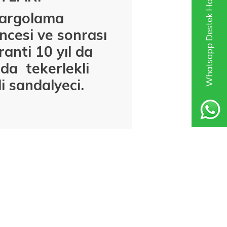
Whatsapp Destek Hattı
 kargolama
ncesi ve sonrası
anti 10 yıl da
r'da
tekerlekli
i sandalyeci.