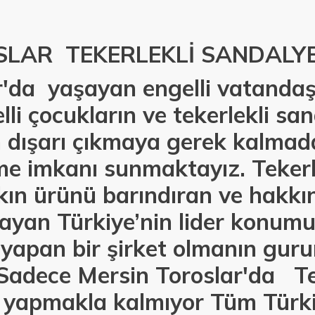
SLAR TEKERLEKLİ SANDALY
'da yaşayan engelli vatandaşl
lli çocukların ve tekerlekli sa
n dışarı çıkmaya gerek kalmad
e imkanı sunmaktayız. Tekerle
kın ürünü barındıran ve hakkı
ayan Türkiye’nin lider konumu
 yapan bir şirket olmanın gur
Sadece Mersin Toroslar'da Te
ı yapmakla kalmıyor Tüm Türk