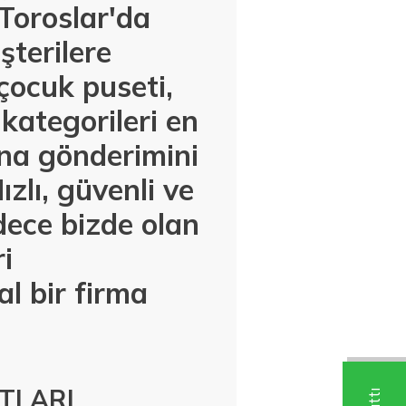
Toroslar'da
şterilere
çocuk puseti,
kategorileri en
ına gönderimini
zlı, güvenli ve
dece bizde olan
i
l bir firma
TLARI