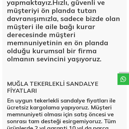
yapmaktayız.Hızlı, güvenli ve
müşteriyi ön planda tutan
davranışımızla, sadece bizde olan
müşteri ile aile bağı kurar
derecesinde müşteri
memnuniyetinin en ön planda
olduğu kurumsal bir firma
W
h
a
t
a
p
p
D
e
s
t
e
H
a
t
t
olmanın sevincini yaşıyoruz.
MUĞLA TEKERLEKLİ SANDALYE
FİYATLARI
En uygun tekerlekli sandalye fiyatları ile
ücretsiz kargolama yapıyoruz. Müşteri
memnuniyeti olması için satış öncesi ve
sonrası tam desteği esirgemiyoruz. Tüm
ürünlerde 2 yıl garanti 10 yıl da parça