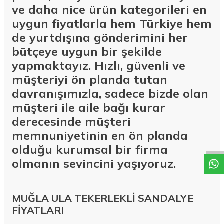
ve daha nice ürün kategorileri en
uygun fiyatlarla hem Türkiye hem
de yurtdışına gönderimini her
bütçeye uygun bir şekilde
yapmaktayız. Hızlı, güvenli ve
müşteriyi ön planda tutan
davranışımızla, sadece bizde olan
müşteri ile aile bağı kurar
W
h
a
t
a
p
p
D
e
s
t
e
H
a
t
t
derecesinde müşteri
memnuniyetinin en ön planda
olduğu kurumsal bir firma
olmanın sevincini yaşıyoruz.
MUĞLA ULA TEKERLEKLİ SANDALYE
FİYATLARI