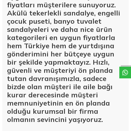
fiyatları müşterilere sunuyoruz.
Akülü tekerlekli sandalye, engelli
çocuk puseti, banyo tuvalet
sandalyeleri ve daha nice ürün
kategorileri en uygun fiyatlarla
hem Türkiye hem de yurtdışına
W
h
a
t
a
p
p
D
e
s
t
e
H
a
t
t
gönderimini her bütçeye uygun
bir şekilde yapmaktayız. Hızlı,
güvenli ve müşteriyi ön planda
tutan davranışımızla, sadece
bizde olan müşteri ile aile bağı
kurar derecesinde müşteri
memnuniyetinin en ön planda
olduğu kurumsal bir firma
olmanın sevincini yaşıyoruz.