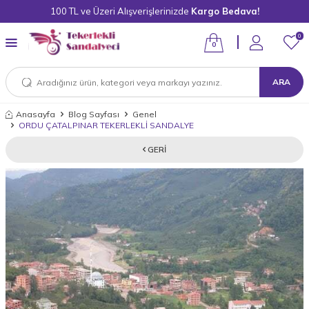
100 TL ve Üzeri Alışverişlerinizde
Kargo Bedava!
0
0
ARA
Anasayfa
Blog Sayfası
Genel
ORDU ÇATALPINAR TEKERLEKLİ SANDALYE
GERI