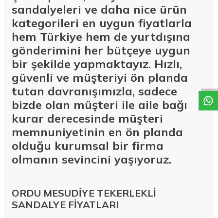
sandalyeleri ve daha nice ürün
kategorileri en uygun fiyatlarla
hem Türkiye hem de yurtdışına
gönderimini her bütçeye uygun
W
h
a
t
a
p
p
D
e
s
t
e
H
a
t
t
bir şekilde yapmaktayız. Hızlı,
güvenli ve müşteriyi ön planda
tutan davranışımızla, sadece
bizde olan müşteri ile aile bağı
kurar derecesinde müşteri
memnuniyetinin en ön planda
olduğu kurumsal bir firma
olmanın sevincini yaşıyoruz.
ORDU MESUDİYE TEKERLEKLİ
SANDALYE FİYATLARI