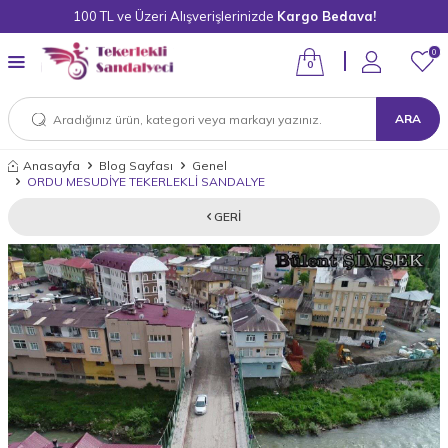
100 TL ve Üzeri Alışverişlerinizde
Kargo Bedava!
0
0
ARA
Anasayfa
Blog Sayfası
Genel
ORDU MESUDİYE TEKERLEKLİ SANDALYE
GERI