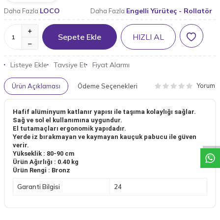
LOCO
Engelli Yürüteç - Rollatör
Daha Fazla
Daha Fazla
Sepete Ekle
HIZLI AL
Listeye Ekle
Tavsiye Et
Fiyat Alarmı
Yorum
Ürün Açıklaması
Ödeme Seçenekleri
W
h
a
t
a
p
p
D
e
s
t
e
H
a
t
t
Hafif alüminyum katlanır yapısı ile taşıma kolaylığı sağlar.
Sağ ve sol el kullanımına uygundur.
El tutamaçları ergonomik yapıdadır.
Yerde iz bırakmayan ve kaymayan kauçuk pabucu ile güven
verir.
Yükseklik : 80-90 cm
Ürün Ağırlığı : 0.40 kg
Ürün Rengi : Bronz
Garanti Bilgisi
24