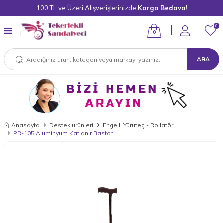
100 TL ve Üzeri Alışverişlerinizde
Kargo Bedava!
0
0
ARA
Anasayfa
Destek ürünleri
Engelli Yürüteç - Rollatör
PR-105 Alüminyum Katlanır Baston