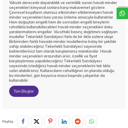
Yüksek derecede dayanıklılık ve verimlilik sunan havalı minder
seçenekleri kimyasal sıvılara karşı mukavemet gösterir.
Çevresel koşulların olumsuz etkisinden etkilenmeyen havalı
minder seçenekleri bası yarası önleme amacıyla kullanılırlar.
Hem doğuştan engelli hem de sonradan engelli bireylerin
rahatlıkla kullanabilecekleri havalı minder seçenekleri doku
yaralanmalarını engeller. Vücuttaki basınç dağıtımını sağlayan
modeller
Tekerlekli Sandalyeci
farkı ile bir tıkla sizlere ulaşır.
Birbirinden farklı havada minder modellerine kolay bir şekilde
sahip olabileceğiniz Tekerlekli Sandalyeci sayesinde
beklentilerinizi tam olarak karşılamanız mümkündür. Havalı
minder seçenekleri arasından ürün, özellik ve fiyat
karşılaştırması yapabileceğiniz Tekerlekli Sandalyeci
sayesinde istediğiniz havalı minder seçeneklerini tek tıkla
satın alabilirsiniz. Kullanıcıların rahatlığının ön planda olduğu
bu minderleri, gün boyunca masa başında çalışanlar da
kullanabilir.
Tüm Bloglar
Paylaş :