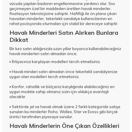
vücuda yapılan baskının engellenmesine yardımcı olur. Sıvı
geçirmeyen özel bir maddeden üretilen havalı minderler,
floatasyon teknolojisine sahiptir. Hafifliği ile ön plana çıkan
havadan minderler, tekerlekli sandalye kullanıcılarının en
rahat pozisyonda oturmaları için stabil bir dereceye sahiptir.
Havalı Minderleri Satın Alırken Bunlara
Dikkat
Bir kez satın aldığınızda uzun yıllar boyunca kullanabileceğiniz
havalı minderleri satın almadan önce;
▪
İhtiyacınızı karşılayan modelleri tercih etmelisiniz.
▪
Havalı minderi satın almadan önce tekerlekli sandalyenize
uygun olan modelleri tercih etmelisiniz.
▪ Konfor, rahatlık ve bütçeniz karşılığında alabileceğiniz en
uygun modele sahip olmanız sizin için oldukça avantajlı
olacaktır.
▪ Sektörde jel ve havalı olmak üzere 2 farklı kategoride satışa
sunulan bu minderler Roho, Wollex, Star ve Evoss gibi birçok
üretici tarafından piyasaya sunulur.
W
h
a
t
a
p
p
D
e
s
t
e
H
a
t
t
Havalı Minderlerin Öne Çıkan Özellikleri