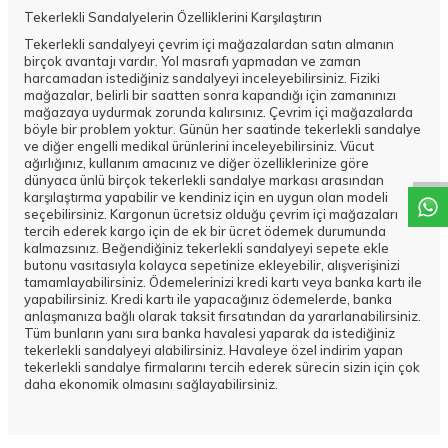
Tekerlekli Sandalyelerin Özelliklerini Karşılaştırın
Tekerlekli sandalyeyi çevrim içi mağazalardan satın almanın
birçok avantajı vardır. Yol masrafı yapmadan ve zaman
harcamadan istediğiniz sandalyeyi inceleyebilirsiniz. Fiziki
mağazalar, belirli bir saatten sonra kapandığı için zamanınızı
W
h
a
t
a
p
p
D
e
s
t
e
H
a
t
t
mağazaya uydurmak zorunda kalırsınız. Çevrim içi mağazalarda
böyle bir problem yoktur. Günün her saatinde tekerlekli sandalye
ve diğer engelli medikal ürünlerini inceleyebilirsiniz. Vücut
ağırlığınız, kullanım amacınız ve diğer özelliklerinize göre
dünyaca ünlü birçok tekerlekli sandalye markası arasından
karşılaştırma yapabilir ve kendiniz için en uygun olan modeli
seçebilirsiniz. Kargonun ücretsiz olduğu çevrim içi mağazaları
tercih ederek kargo için de ek bir ücret ödemek durumunda
kalmazsınız. Beğendiğiniz tekerlekli sandalyeyi sepete ekle
butonu vasıtasıyla kolayca sepetinize ekleyebilir, alışverişinizi
tamamlayabilirsiniz. Ödemelerinizi kredi kartı veya banka kartı ile
yapabilirsiniz. Kredi kartı ile yapacağınız ödemelerde, banka
anlaşmanıza bağlı olarak taksit fırsatından da yararlanabilirsiniz.
Tüm bunların yanı sıra banka havalesi yaparak da istediğiniz
tekerlekli sandalyeyi alabilirsiniz. Havaleye özel indirim yapan
tekerlekli sandalye firmalarını tercih ederek sürecin sizin için çok
daha ekonomik olmasını sağlayabilirsiniz.