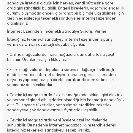
sandalye üreticisi olduğu için herkes, kendi bütçesine göre
aradığını rahatlıkla bulabilir. Engelli bireylerin, yaşamına engellilik
durumu oluşmadan önceki gibi rahat bir biçimde ulaşabilmesi için
tercih edebileceği tekerlekli sandalyeleri internet üzerinden
alabilirsiniz.
İnternet Üzerinden Tekerlekli Sandalye Siparişi Verme
İstediğiniz tekerlekli sandalyeyi internet üzerinden sipariş
vermek sizin için avantajlı olacaktır. Çünkü;
▪️ Online mağazalarda, fiziki mağazalardan daha fazla çeşit
bulunur. Ürünlerimiz için
tıklayınız
.
▪️ Fiziki mağazalarda depolama sorunu olduğu için belli başlı
modeller vardır. İnternet satışında, ürünün görseli üzerinden
alışveriş yapacağınız için direkt olarak üreticiden satın alım
yapmanız da mümkündür.
▪️ Çevrim içi mağazalarda fiziki bir mağazada olduğu gibi elektrik
ve personel gideri gibi giderler olmadığı için kar marjı daha düşük
olur. Bu sayede tüketiciler, satın almak istedikleri tekerlekli
sandalyeye çok daha avantajlı fiyatlarla ulaşabilir.
▪️ Çevrim içi mağazalarda yeni üyelere özel indirimler de
sunulabilir. Bu nedenle internet mağazacılığını tercih ederek
istediğiniz tekerlekli sandalyeyi seçebilirsiniz.