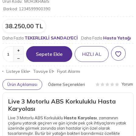
Ürün Kodu:
MOR3KRABS
Barkod:
1234599900390
38.250,00
TL
TEKERLEKLİ SANDALYECİ
Hasta Yatağı
Daha Fazla
Daha Fazla
Sepete Ekle
HIZLI AL
Listeye Ekle
Tavsiye Et
Fiyat Alarmı
Yorum
Ürün Açıklaması
Ödeme Seçenekleri
Live 3 Motorlu ABS Korkuluklu Hasta
Karyolası
Live 3 Motorlu ABS Korkuluklu
Hasta Karyolası
, zamanının
çoğunu yatarak geçiren ve gün içinde pek çok ihtiyaçlarını yatak
üzerinde görmek zorunda olan hastalar için özel olarak
tasarlanmıştır. Bu tür bir yatağın bakteri barındırmaz özellikte