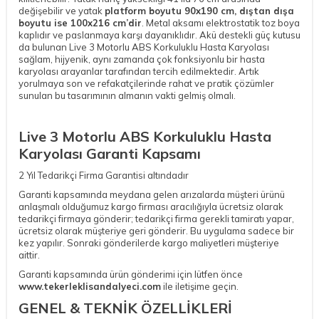
değişebilir ve yatak
platform boyutu 90x190 cm, dıştan dışa
boyutu ise 100x216 cm’dir
. Metal aksamı elektrostatik toz boya
kaplıdır ve paslanmaya karşı dayanıklıdır. Akü destekli güç kutusu
da bulunan Live 3 Motorlu ABS Korkuluklu Hasta Karyolası
sağlam, hijyenik, aynı zamanda çok fonksiyonlu bir hasta
karyolası arayanlar tarafından tercih edilmektedir. Artık
yorulmaya son ve refakatçilerinde rahat ve pratik çözümler
sunulan bu tasarımının almanın vakti gelmiş olmalı.
Live 3 Motorlu ABS Korkuluklu Hasta
Karyolası Garanti Kapsamı
2 Yıl Tedarikçi Firma Garantisi altındadır
Garanti kapsamında meydana gelen arızalarda müşteri ürünü
anlaşmalı olduğumuz kargo firması aracılığıyla ücretsiz olarak
tedarikçi firmaya gönderir; tedarikçi firma gerekli tamiratı yapar,
ücretsiz olarak müşteriye geri gönderir. Bu uygulama sadece bir
kez yapılır. Sonraki gönderilerde kargo maliyetleri müşteriye
aittir.
Garanti kapsamında ürün gönderimi için lütfen önce
www.tekerleklisandalyeci.com
ile iletişime geçin.
GENEL & TEKNİK ÖZELLİKLERİ