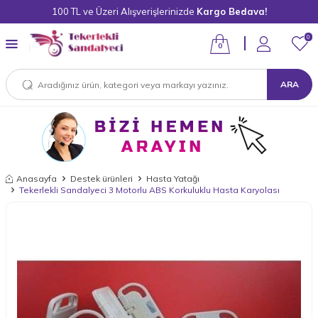
100 TL ve Üzeri Alışverişlerinizde
Kargo Bedava!
0
0
ARA
Anasayfa
Destek ürünleri
Hasta Yatağı
Tekerlekli Sandalyeci 3 Motorlu ABS Korkuluklu Hasta Karyolası