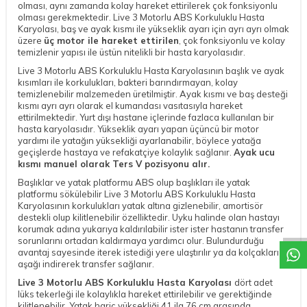
olması, aynı zamanda kolay hareket ettirilerek çok fonksiyonlu
olması gerekmektedir. Live 3 Motorlu ABS Korkuluklu Hasta
Karyolası, baş ve ayak kısmı ile yükseklik ayarı için ayrı ayrı olmak
üzere
üç motor ile hareket ettirilen
, çok fonksiyonlu ve kolay
temizlenir yapısı ile üstün nitelikli bir hasta karyolasıdır.
Live 3 Motorlu ABS Korkuluklu Hasta Karyolasının başlık ve ayak
kısımları ile korkulukları, bakteri barındırmayan, kolay
temizlenebilir malzemeden üretilmiştir. Ayak kısmı ve baş desteği
kısmı ayrı ayrı olarak el kumandası vasıtasıyla hareket
ettirilmektedir. Yurt dışı hastane içlerinde fazlaca kullanılan bir
hasta karyolasıdır. Yükseklik ayarı yapan üçüncü bir motor
yardımı ile yatağın yüksekliği ayarlanabilir, böylece yatağa
geçişlerde hastaya ve refakatçiye kolaylık sağlanır.
Ayak ucu
kısmı manuel olarak Ters V pozisyonu alır.
Başlıklar ve yatak platformu ABS olup başlıkları ile yatak
W
h
a
t
a
p
p
D
e
s
t
e
H
a
t
t
platformu sökülebilir Live 3 Motorlu ABS Korkuluklu Hasta
Karyolasının korkulukları yatak altına gizlenebilir, amortisör
destekli olup kilitlenebilir özelliktedir. Uyku halinde olan hastayı
korumak adına yukarıya kaldırılabilir ister ister hastanın transfer
sorunlarını ortadan kaldırmaya yardımcı olur. Bulundurduğu
avantaj sayesinde iterek istediği yere ulaştırılır ya da kolçakları
aşağı indirerek transfer sağlanır.
Live 3 Motorlu ABS Korkuluklu Hasta Karyolası
dört adet
lüks tekerleği ile kolaylıkla hareket ettirilebilir ve gerektiğinde
kilitlenebilir. Yatak hariç yüksekliği 41 ila 76 cm arasında