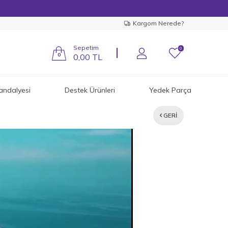
Kargom Nerede?
Sepetim
0
0
0,00
TL
andalyesi
Destek Ürünleri
Yedek Parça
GERI