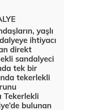
ALYE
daşların, yaşlı
ndalyeye ihtiyacı
an direkt
kli sandalyeci
nda tek bir
nda tekerlekli
urunu
 Tekerlekli
iye’de bulunan