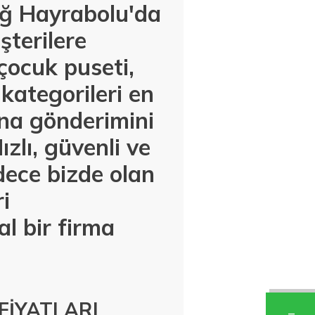
ağ Hayrabolu'da
şterilere
çocuk puseti,
kategorileri en
ına gönderimini
zlı, güvenli ve
dece bizde olan
i
l bir firma
FİYATLARI