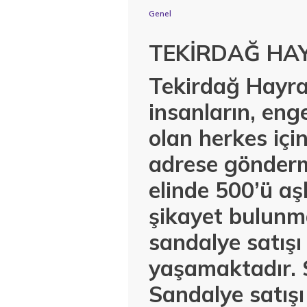
Genel
TEKİRDAĞ HA
Tekirdağ Hayra
insanların, enge
olan herkes içi
adrese gönderm
elinde 500’ü aş
şikayet bulunm
sandalye satışı
yaşamaktadır. 
Sandalye satış