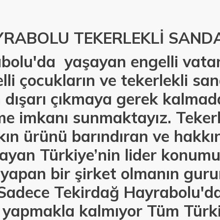
YRABOLU TEKERLEKLİ SAND
bolu'da yaşayan engelli vatan
lli çocukların ve tekerlekli sa
n dışarı çıkmaya gerek kalmad
e imkanı sunmaktayız. Tekerle
kın ürünü barındıran ve hakkı
ayan Türkiye’nin lider konumu
 yapan bir şirket olmanın gur
Sadece Tekirdağ Hayrabolu'da
ı yapmakla kalmıyor Tüm Türk