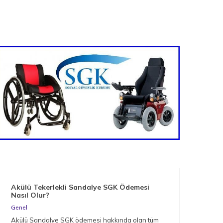
Akülü Tekerlekli Sandalye SGK Ödemesi
Nas
Nasıl Olur?
Gen
Genel
Müge
Akülü Sandalye SGK ödemesi hakkında olan tüm
arac