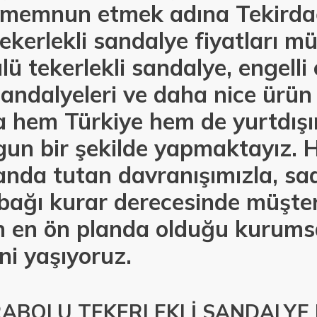
i memnun etmek adına Tekird
ekerlekli sandalye fiyatları mü
ü tekerlekli sandalye, engelli 
andalyeleri ve daha nice ürün 
la hem Türkiye hem de yurtdış
un bir şekilde yapmaktayız. Hı
anda tutan davranışımızla, sa
e bağı kurar derecesinde müşter
 en ön planda olduğu kurumsa
ni yaşıyoruz.
ABOLU TEKERLEKLİ SANDALYE 