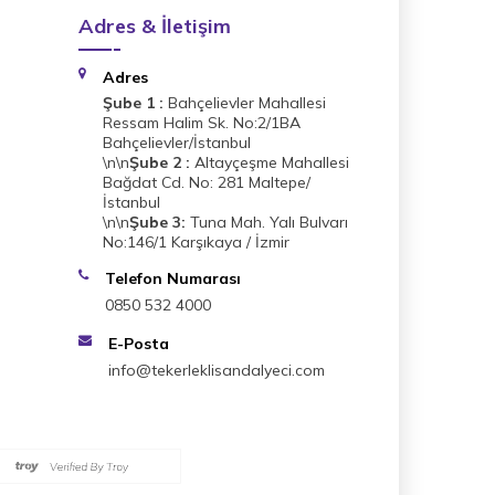
Adres & İletişim
Adres
Şube 1 :
Bahçelievler Mahallesi
Ressam Halim Sk. No:2/1BA
Bahçelievler/İstanbul
\n\n
Şube 2 :
Altayçeşme Mahallesi
Bağdat Cd. No: 281 Maltepe/
İstanbul
\n\n
Şube 3:
Tuna Mah. Yalı Bulvarı
No:146/1 Karşıkaya / İzmir
Telefon Numarası
0850 532 4000
E-Posta
info@tekerleklisandalyeci.com