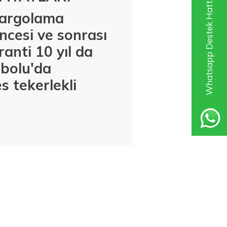
Whatsapp Destek Hattı
 kargolama
ncesi ve sonrası
anti 10 yıl da
abolu'da
s tekerlekli