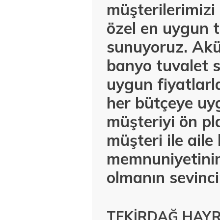
müşterilerimiz
özel en uygun t
sunuyoruz. Akül
banyo tuvalet s
uygun fiyatlar
her bütçeye uyg
müşteriyi ön pl
müşteri ile ail
memnuniyetinin
olmanın sevinci
TEKİRDAĞ HAYR