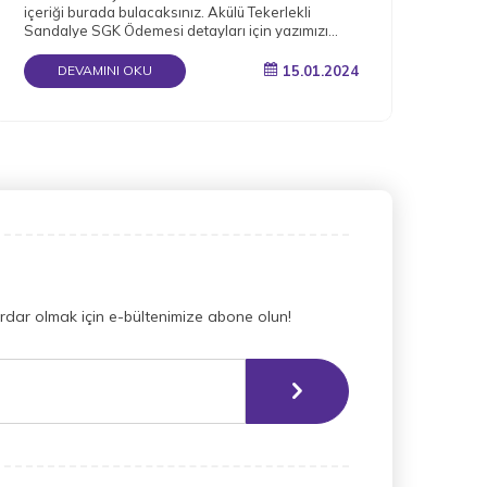
içeriği burada bulacaksınız. Akülü Tekerlekli
bağı
Sandalye SGK Ödemesi detayları için yazımızı
okuyun.
15.01.2024
DEVAMINI OKU
dar olmak için e-bültenimize abone olun!