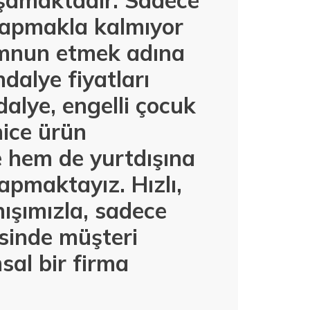
aşamaktadır. Sadece
 yapmakla kalmıyor
emnun etmek adına
dalye fiyatları
alye, engelli çocuk
nice ürün
e hem de yurtdışına
apmaktayız. Hızlı,
ışımızla, sadece
esinde müşteri
al bir firma