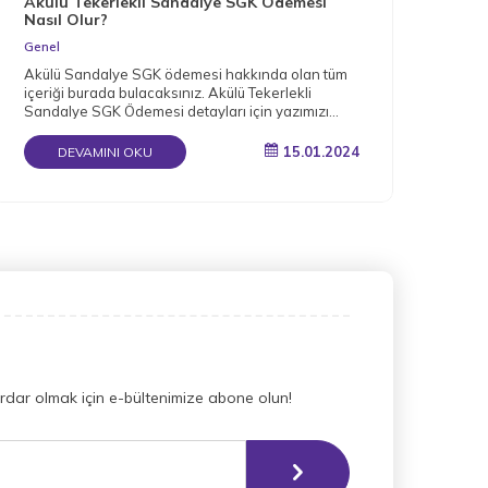
Akülü Tekerlekli Sandalye SGK Ödemesi
Nas
Nasıl Olur?
Gen
Genel
Müge
Akülü Sandalye SGK ödemesi hakkında olan tüm
arac
içeriği burada bulacaksınız. Akülü Tekerlekli
bağı
Sandalye SGK Ödemesi detayları için yazımızı
okuyun.
15.01.2024
DEVAMINI OKU
dar olmak için e-bültenimize abone olun!