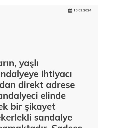
10.01.2024
ın, yaşlı
andalyeye ihtiyacı
adan direkt adrese
ndalyeci elinde
k bir şikayet
kerlekli sandalye