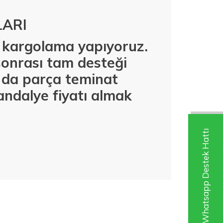
LARI
iz kargolama yapıyoruz.
sonrası tam desteği
l da parça teminat
sandalye fiyatı almak
Whatsapp Destek Hattı