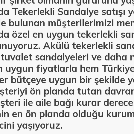
bir şirket olmanın gururunu y
da Tekerlekli Sandalye satışı
de bulunan müşterilerimizi m
a özel en uygun tekerlekli san
unuyoruz. Akülü tekerlekli sand
 tuvalet sandalyeleri ve daha 
en uygun fiyatlarla hem Türkiy
er bütçeye uygun bir şekilde y
şteriyi ön planda tutan davran
teri ile aile bağı kurar derec
n en ön planda olduğu kurums
ini yaşıyoruz.