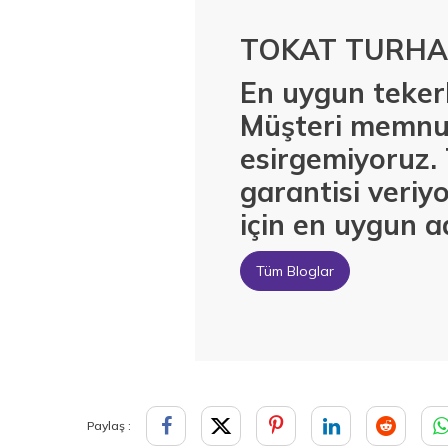
TOKAT TURHAL
En uygun tekerl
Müşteri memnuni
esirgemiyoruz. 
garantisi veri
için en uygun a
Tüm Bloglar
Paylaş :