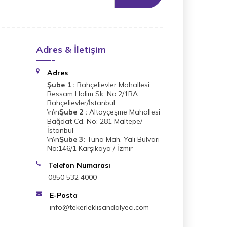
Adres & İletişim
Adres
Şube 1 :
Bahçelievler Mahallesi
Ressam Halim Sk. No:2/1BA
Bahçelievler/İstanbul
\n\n
Şube 2 :
Altayçeşme Mahallesi
Bağdat Cd. No: 281 Maltepe/
İstanbul
\n\n
Şube 3:
Tuna Mah. Yalı Bulvarı
No:146/1 Karşıkaya / İzmir
Telefon Numarası
0850 532 4000
E-Posta
info@tekerleklisandalyeci.com