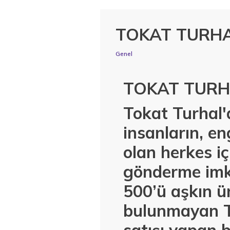
TOKAT TURHA
Genel
TOKAT TURH
Tokat Turhal'
insanların, en
olan herkes i
gönderme imka
500’ü aşkın ü
bulunmayan Tü