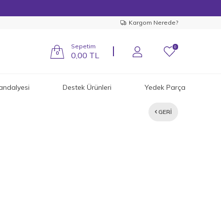
Kargom Nerede?
Sepetim
0
0
0,00
TL
andalyesi
Destek Ürünleri
Yedek Parça
GERI