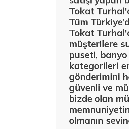
satışı yapan 
Tokat Turhal'
Tüm Türkiye’
Tokat Turhal'd
müşterilere s
puseti, banyo
kategorileri 
gönderimini h
güvenli ve mü
bizde olan müş
memnuniyetini
olmanın sevinc