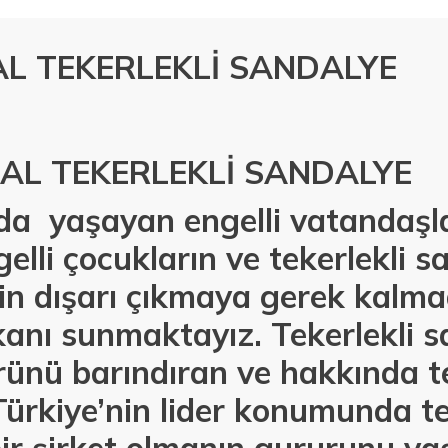
L TEKERLEKLİ SANDALYE
AL TEKERLEKLİ SANDALYE
da yaşayan engelli vatandaşlar
gelli çocukların ve tekerlekli s
çin dışarı çıkmaya gerek kalm
nı sunmaktayız. Tekerlekli sa
rünü barındıran ve hakkında te
rkiye’nin lider konumunda te