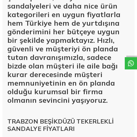
sandalyeleri ve daha nice ürün
kategorileri en uygun fiyatlarla
hem Türkiye hem de yurtdışına
gönderimini her bütçeye uygun
W
h
a
t
a
p
p
D
e
s
t
e
H
a
t
t
bir şekilde yapmaktayız. Hızlı,
güvenli ve müşteriyi ön planda
tutan davranışımızla, sadece
bizde olan müşteri ile aile bağı
kurar derecesinde müşteri
memnuniyetinin en ön planda
olduğu kurumsal bir firma
olmanın sevincini yaşıyoruz.
TRABZON BEŞİKDÜZÜ TEKERLEKLİ
SANDALYE FİYATLARI