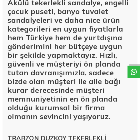
Akülü tekerlekli sandalye, engelli
çocuk puseti, banyo tuvalet
sandalyeleri ve daha nice ürün
kategorileri en uygun fiyatlarla
hem Türkiye hem de yurtdışına
W
h
a
t
a
p
p
D
e
s
t
e
H
a
t
t
gönderimini her bütçeye uygun
bir şekilde yapmaktayız. Hızlı,
güvenli ve müşteriyi ön planda
tutan davranışımızla, sadece
bizde olan müşteri ile aile bağı
kurar derecesinde müşteri
memnuniyetinin en ön planda
olduğu kurumsal bir firma
olmanın sevincini yaşıyoruz.
TRABZON DÜZKÖY TEKERLEKLİ